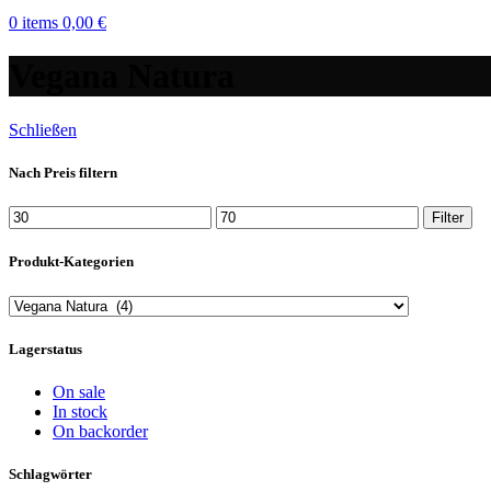
0
items
0,00
€
Vegana Natura
Schließen
Nach Preis filtern
Min.
Max.
Filter
Preis
Preis
Produkt-Kategorien
Lagerstatus
On sale
In stock
On backorder
Schlagwörter