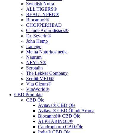
Swedish Nutra
ALL TIGERS®
BEAUTYPRO®
Biocannol®
CHOPPERHEAD
Claude Aphrodisiacs®
Dr. Severin®
John Hemp
Laneige
Meina Naturkosmetik
Naurum
NEYLA®
Serotalin
The Lekker Company
ZeolithMED®
Vita Oleum®
VitaWorld®
CBD Produkte
CBD Öle
Avitava® CBD Öle
Avitava® CBD Öl mit Aroma
Biocannol® CBD Öle
ALPHABINOL®
Candropharm CBD Öle
India® CBD Öle