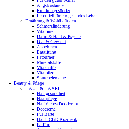
Für den guten Schlaf
Angstzustände
Rundum gesünder
Essentiell für ein gesundes Leben
Ernährung & Wohlbefinden
Schmerzlinderung
Vitamine
Darm & Haut & Psyche
Diät & Gewicht
Abnehmen
Entgiftung
Fatburner
Mineralstoffe
Vitalstoffe
Vitalpilze
Spurenelemente
Beauty & Pflege
HAUT & HAARE
Hautgesundheit
Haarpflege
Natürliches Deodorant
Deocreme
Für Bärte
Hanf- CBD Kosmetik
Parfüm