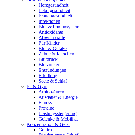
Herzgesundheit
Lebergesundheit
Frauengesundheit
Infektionen
Blut & Immunsystem
Antioxidants
Abwehrkräfte
Für Kinder
Blut & Gefäße
Zähne & Knochen
Blutdruck
Blutzucker
Entzündungen
Erkältung
Seele & Schlaf
Fit & Gym
Aminosäuren
Ausdauer & Energie
Fitness
Proteine
Leistungssteigerung
Gelenke & Mobilität
Konzentration & Geist
Gehirn