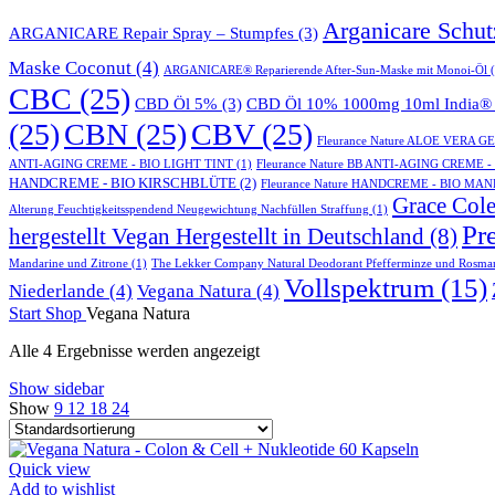
Arganicare Schu
ARGANICARE Repair Spray – Stumpfes
(3)
Maske Coconut
(4)
ARGANICARE® Reparierende After-Sun-Maske mit Monoi-Öl
(
CBC
(25)
CBD Öl 5%
(3)
CBD Öl 10% 1000mg 10ml India® 
(25)
CBN
(25)
CBV
(25)
Fleurance Nature ALOE VERA 
ANTI-AGING CREME - BIO LIGHT TINT
(1)
Fleurance Nature BB ANTI-AGING CREME 
HANDCREME - BIO KIRSCHBLÜTE
(2)
Fleurance Nature HANDCREME - BIO MA
Grace Cole
Alterung Feuchtigkeitsspendend Neugewichtung Nachfüllen Straffung
(1)
Pr
hergestellt Vegan Hergestellt in Deutschland
(8)
Mandarine und Zitrone
(1)
The Lekker Company Natural Deodorant Pfefferminze und Rosma
Vollspektrum
(15)
Niederlande
(4)
Vegana Natura
(4)
Start
Shop
Vegana Natura
Alle 4 Ergebnisse werden angezeigt
Show sidebar
Show
9
12
18
24
Quick view
Add to wishlist