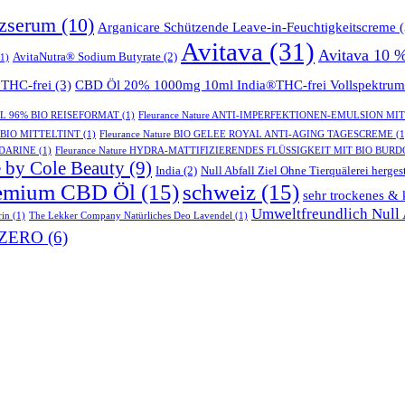
tzserum
(10)
Arganicare Schützende Leave-in-Feuchtigkeitscreme
(
Avitava
(31)
Avitava 10 
AvitaNutra® Sodium Butyrate
(2)
1)
THC-frei
(3)
CBD Öl 20% 1000mg 10ml India®THC-frei Vollspektrum
GEL 96% BIO REISEFORMAT
(1)
Fleurance Nature ANTI-IMPERFEKTIONEN-EMULSION MI
- BIO MITTELTINT
(1)
Fleurance Nature BIO GELEE ROYAL ANTI-AGING TAGESCREME
(1
NDARINE
(1)
Fleurance Nature HYDRA-MATTIFIZIERENDES FLÜSSIGKEIT MIT BIO BUR
 by Cole Beauty
(9)
India
(2)
Null Abfall Ziel Ohne Tierquälerei hergest
emium CBD Öl
(15)
schweiz
(15)
sehr trockenes & 
Umweltfreundlich Null A
rin
(1)
The Lekker Company Natürliches Deo Lavendel
(1)
ZERO
(6)