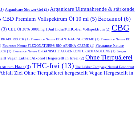
Arganicare Ultranährende & stärkende
3)
Arganicare Shower Gel
(2)
Biocannol
(6)
% CBD Premium Vollspektrum Öl 10 ml
(5)
CBG
(3)
CBD Öl 30% 3000mg 10ml India®THC-frei Vollspektrum
(2)
T BIO-BURDOCK
(1)
Fleurance Nature BB ANTI-AGING CREME
(1)
Fleurance Nature BB
Fleurance Nature
)
Fleurance Nature FLEXONATURE® BIO-ARNIKA-CREME
(1)
DOCK
(1)
Fleurance Nature ORGANISCHE AUGENKONTURBEHANDLUNG
(1)
Gegen
Ohne Tierquälerei
ellt Vegan Enthält Alkohol Hergestellt in Israel
(2)
THC-frei
(13)
krauses Haar
(3)
The Lekker Company Natural Deodorant
bfall Ziel Ohne Tierquälerei hergestellt Vegan Hergestellt in