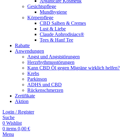
Arganicare Kosmetik
Gesichtspflege
Mundhygiene
Körperpflege
CBD Salben & Cremes
Lust & Liebe
Claude Aphrodisiacs®
Tees & Hanf Tee
Rabatte
Anwendungen
Angst und Angststörungen
Herzrhythmusstörungen
Kann CBD Öl gegen Migräne wirklich helfen?
Krebs
Parkinson
ADHS und CBD
Rückenschmerzen
Zertifikate
Aktion
Login / Register
Suche
0
Wishlist
0
items
0,00
€
Menu