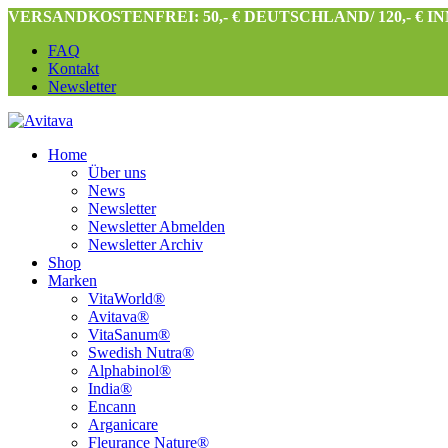
VERSANDKOSTENFREI: 50,- € DEUTSCHLAND/ 120,- € 
FAQ
Kontakt
Newsletter
Home
Über uns
News
Newsletter
Newsletter Abmelden
Newsletter Archiv
Shop
Marken
VitaWorld®
Avitava®
VitaSanum®
Swedish Nutra®
Alphabinol®
India®
Encann
Arganicare
Fleurance Nature®