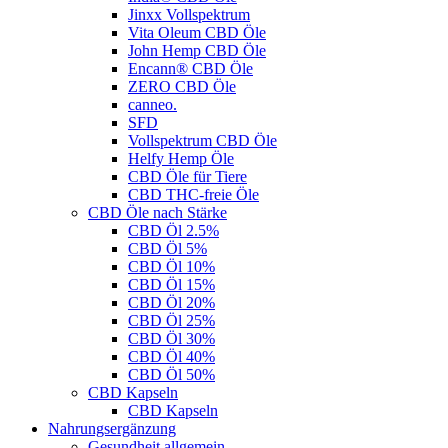
Jinxx Vollspektrum
Vita Oleum CBD Öle
John Hemp CBD Öle
Encann® CBD Öle
ZERO CBD Öle
canneo.
SFD
Vollspektrum CBD Öle
Helfy Hemp Öle
CBD Öle für Tiere
CBD THC-freie Öle
CBD Öle nach Stärke
CBD Öl 2.5%
CBD Öl 5%
CBD Öl 10%
CBD Öl 15%
CBD Öl 20%
CBD Öl 25%
CBD Öl 30%
CBD Öl 40%
CBD Öl 50%
CBD Kapseln
CBD Kapseln
Nahrungsergänzung
Gesundheit allgemein