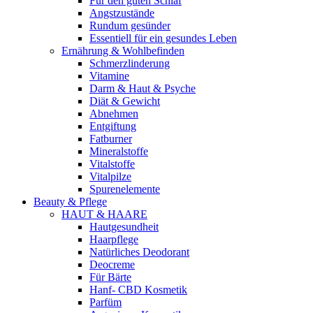
Für den guten Schlaf
Angstzustände
Rundum gesünder
Essentiell für ein gesundes Leben
Ernährung & Wohlbefinden
Schmerzlinderung
Vitamine
Darm & Haut & Psyche
Diät & Gewicht
Abnehmen
Entgiftung
Fatburner
Mineralstoffe
Vitalstoffe
Vitalpilze
Spurenelemente
Beauty & Pflege
HAUT & HAARE
Hautgesundheit
Haarpflege
Natürliches Deodorant
Deocreme
Für Bärte
Hanf- CBD Kosmetik
Parfüm