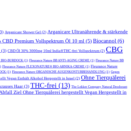
Arganicare Ultranährende & stärkende
3)
Arganicare Shower Gel
(2)
Biocannol
(6)
% CBD Premium Vollspektrum Öl 10 ml
(5)
CBG
(3)
CBD Öl 30% 3000mg 10ml India®THC-frei Vollspektrum
(2)
T BIO-BURDOCK
(1)
Fleurance Nature BB ANTI-AGING CREME
(1)
Fleurance Nature BB
Fleurance Nature
)
Fleurance Nature FLEXONATURE® BIO-ARNIKA-CREME
(1)
DOCK
(1)
Fleurance Nature ORGANISCHE AUGENKONTURBEHANDLUNG
(1)
Gegen
Ohne Tierquälerei
ellt Vegan Enthält Alkohol Hergestellt in Israel
(2)
THC-frei
(13)
krauses Haar
(3)
The Lekker Company Natural Deodorant
bfall Ziel Ohne Tierquälerei hergestellt Vegan Hergestellt in