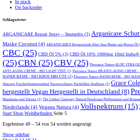
In stock
On backorder
Schlagwörter
Arganicare Schu
ARGANICARE Repair Spray – Stumpfes
(3)
Maske Coconut
(4)
ARGANICARE® Reparierende After-Sun-Maske mit Monoi-Öl
(
CBC
(25)
CBD Öl 5%
(3)
CBD Öl 10% 1000mg 10ml India® 
(25)
CBN
(25)
CBV
(25)
Fleurance Nature ALOE VERA 
ANTI-AGING CREME - BIO LIGHT TINT
(1)
Fleurance Nature BB ANTI-AGING CREME 
HANDCREME - BIO KIRSCHBLÜTE
(2)
Fleurance Nature HANDCREME - BIO MA
Grace Cole
Alterung Feuchtigkeitsspendend Neugewichtung Nachfüllen Straffung
(1)
Pr
hergestellt Vegan Hergestellt in Deutschland
(8)
Mandarine und Zitrone
(1)
The Lekker Company Natural Deodorant Pfefferminze und Rosma
Vollspektrum
(15)
Niederlande
(4)
Vegana Natura
(4)
Start
Shop
Wohlbefinden
Seite 5
Ergebnisse 49 – 54 von 54 werden angezeigt
Show sidebar