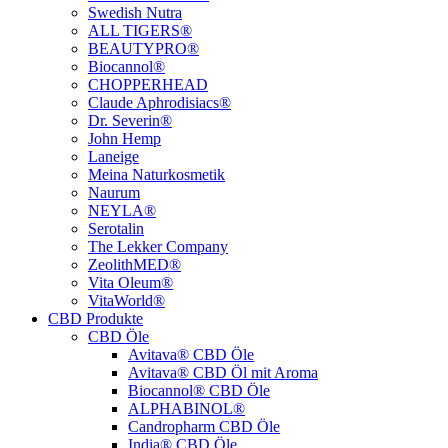
Swedish Nutra
ALL TIGERS®
BEAUTYPRO®
Biocannol®
CHOPPERHEAD
Claude Aphrodisiacs®
Dr. Severin®
John Hemp
Laneige
Meina Naturkosmetik
Naurum
NEYLA®
Serotalin
The Lekker Company
ZeolithMED®
Vita Oleum®
VitaWorld®
CBD Produkte
CBD Öle
Avitava® CBD Öle
Avitava® CBD Öl mit Aroma
Biocannol® CBD Öle
ALPHABINOL®
Candropharm CBD Öle
India® CBD Öle