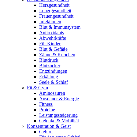
Herzgesundheit
Lebergesundheit
Frauengesundheit
Infektionen
Blut & Immunsystem
Antioxidants
Abwehrkräfte
Für Kinder
Blut & Gefäße
Zähne & Knochen
Blutdruck
Blutzucker
Entzündungen
Erkältung
Seele & Schlaf
Fit & Gym
Aminosäuren
Ausdauer & Energie
Fitness
Proteine
Leistungssteigerung
Gelenke & Mobilität
Konzentration & Geist
Gehirn