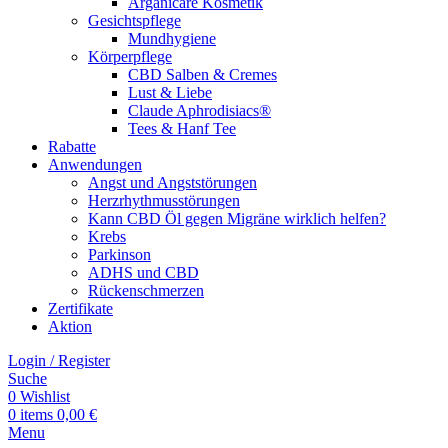
Arganicare Kosmetik
Gesichtspflege
Mundhygiene
Körperpflege
CBD Salben & Cremes
Lust & Liebe
Claude Aphrodisiacs®
Tees & Hanf Tee
Rabatte
Anwendungen
Angst und Angststörungen
Herzrhythmusstörungen
Kann CBD Öl gegen Migräne wirklich helfen?
Krebs
Parkinson
ADHS und CBD
Rückenschmerzen
Zertifikate
Aktion
Login / Register
Suche
0
Wishlist
0
items
0,00
€
Menu