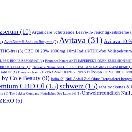
tzserum
(10)
Arganicare Schützende Leave-in-Feuchtigkeitscreme
(
Avitava
(31)
Avitava 10 
AvitaNutra® Sodium Butyrate
(2)
1)
THC-frei
(3)
CBD Öl 20% 1000mg 10ml India®THC-frei Vollspektrum
GEL 96% BIO REISEFORMAT
(1)
Fleurance Nature ANTI-IMPERFEKTIONEN-EMULSION MI
- BIO MITTELTINT
(1)
Fleurance Nature BIO GELEE ROYAL ANTI-AGING TAGESCREME
(1
NDARINE
(1)
Fleurance Nature HYDRA-MATTIFIZIERENDES FLÜSSIGKEIT MIT BIO BUR
 by Cole Beauty
(9)
India
(2)
Null Abfall Ziel Ohne Tierquälerei hergest
emium CBD Öl
(15)
schweiz
(15)
sehr trockenes & 
Umweltfreundlich Null A
rin
(1)
The Lekker Company Natürliches Deo Lavendel
(1)
ZERO
(6)