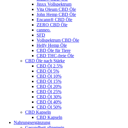
Jinxx Vollspektrum
Vita Oleum CBD Öle
John Hemp CBD Öle
Encann® CBD Öle
ZERO CBD Öle
canneo.
SFD
Vollspektrum CBD Öle
Helfy Hemp Öle
CBD Öle für Tiere
CBD THC-freie Öle
CBD Öle nach Stärke
CBD Öl 2.5%
CBD Öl 5%
CBD Öl 10%
CBD Öl 15%
CBD Öl 20%
CBD Öl 25%
CBD Öl 30%
CBD Öl 40%
CBD Öl 50%
CBD Kapseln
CBD Kapseln
Nahrungsergänzung
Gesundheit allgemein