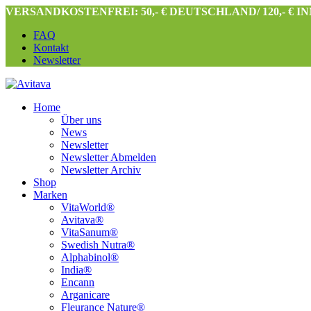
VERSANDKOSTENFREI: 50,- € DEUTSCHLAND/ 120,- € 
FAQ
Kontakt
Newsletter
Home
Über uns
News
Newsletter
Newsletter Abmelden
Newsletter Archiv
Shop
Marken
VitaWorld®
Avitava®
VitaSanum®
Swedish Nutra®
Alphabinol®
India®
Encann
Arganicare
Fleurance Nature®