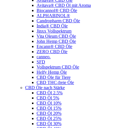
Avitava® CBD Öle
Avitava® CBD Öl mit Aroma
Biocannol® CBD Öle
ALPHABINOL®
Candropharm CBD Öle
India® CBD Öle
Jinxx Vollspektrum
Vita Oleum CBD Öle
John Hemp CBD Öle
Encann® CBD Öle
ZERO CBD Öle
canneo.
SFD
Vollspektrum CBD Öle
Helfy Hemp Öle
CBD Öle für Tiere
CBD THC-freie Öle
CBD Öle nach Stärke
CBD Öl 2.5%
CBD Öl 5%
CBD Öl 10%
CBD Öl 15%
CBD Öl 20%
CBD Öl 25%
CBD Öl 30%