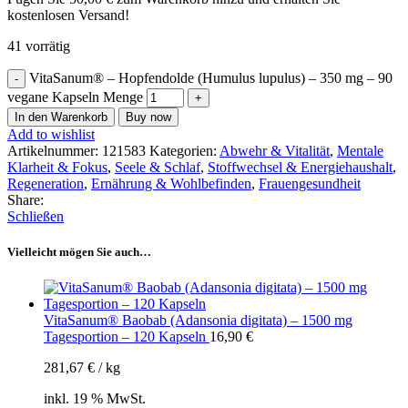
kostenlosen Versand!
41 vorrätig
VitaSanum® – Hopfendolde (Humulus lupulus) – 350 mg – 90
vegane Kapseln Menge
In den Warenkorb
Buy now
Add to wishlist
Artikelnummer:
121583
Kategorien:
Abwehr & Vitalität
,
Mentale
Klarheit & Fokus
,
Seele & Schlaf
,
Stoffwechsel & Energiehaushalt
,
Regeneration
,
Ernährung & Wohlbefinden
,
Frauengesundheit
Share:
Schließen
Vielleicht mögen Sie auch…
VitaSanum® Baobab (Adansonia digitata) – 1500 mg
Tagesportion – 120 Kapseln
16,90
€
281,67
€
/
kg
inkl. 19 % MwSt.