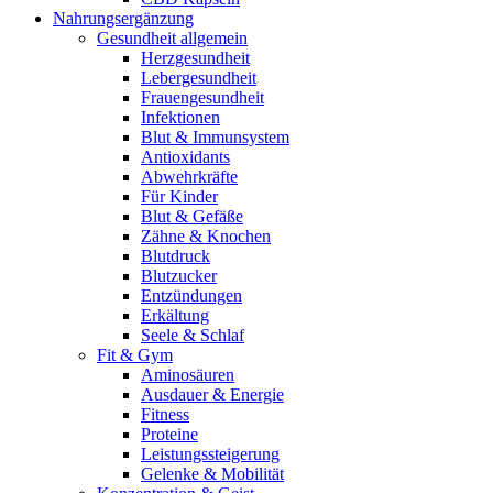
Nahrungsergänzung
Gesundheit allgemein
Herzgesundheit
Lebergesundheit
Frauengesundheit
Infektionen
Blut & Immunsystem
Antioxidants
Abwehrkräfte
Für Kinder
Blut & Gefäße
Zähne & Knochen
Blutdruck
Blutzucker
Entzündungen
Erkältung
Seele & Schlaf
Fit & Gym
Aminosäuren
Ausdauer & Energie
Fitness
Proteine
Leistungssteigerung
Gelenke & Mobilität