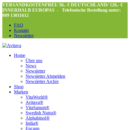
VERSANDKOSTENFREI: 50,- € DEUTSCHLAND/ 120,- €
INNERHALB EUROPAS -
Telefonische Bestellung unter:
089 13011612
FAQ
Kontakt
Newsletter
Home
Über uns
News
Newsletter
Newsletter Abmelden
Newsletter Archiv
Shop
Marken
VitaWorld®
Avitava®
VitaSanum®
Swedish Nutra®
Alphabinol®
India®
Encann