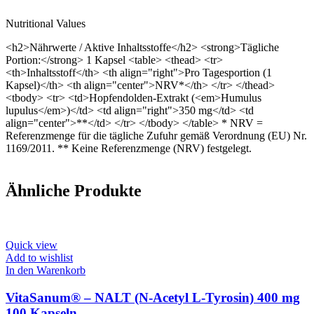
Nutritional Values
<h2>Nährwerte / Aktive Inhaltsstoffe</h2> <strong>Tägliche
Portion:</strong> 1 Kapsel <table> <thead> <tr>
<th>Inhaltsstoff</th> <th align="right">Pro Tagesportion (1
Kapsel)</th> <th align="center">NRV*</th> </tr> </thead>
<tbody> <tr> <td>Hopfendolden-Extrakt (<em>Humulus
lupulus</em>)</td> <td align="right">350 mg</td> <td
align="center">**</td> </tr> </tbody> </table> * NRV =
Referenzmenge für die tägliche Zufuhr gemäß Verordnung (EU) Nr.
1169/2011. ** Keine Referenzmenge (NRV) festgelegt.
Ähnliche Produkte
Quick view
Add to wishlist
In den Warenkorb
VitaSanum® – NALT (N-Acetyl L-Tyrosin) 400 mg
100 Kapseln