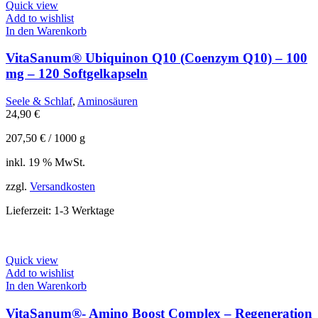
Quick view
Add to wishlist
In den Warenkorb
VitaSanum® Ubiquinon Q10 (Coenzym Q10) – 100
mg – 120 Softgelkapseln
Seele & Schlaf
,
Aminosäuren
24,90
€
207,50
€
/
1000
g
inkl. 19 % MwSt.
zzgl.
Versandkosten
Lieferzeit:
1-3 Werktage
Quick view
Add to wishlist
In den Warenkorb
VitaSanum®- Amino Boost Complex – Regeneration