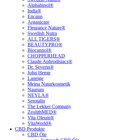
Alphabinol®
India®
Encann
Arganicare
Fleurance Nature®
Swedish Nutra
ALL TIGERS®
BEAUTYPRO®
Biocannol®
CHOPPERHEAD
Claude Aphrodisiacs®
Dr. Severin®
John Hemp
Laneige
Meina Naturkosmetik
Naurum
NEYLA®
Serotalin
The Lekker Company
ZeolithMED®
Vita Oleum®
VitaWorld®
CBD Produkte
CBD Öle