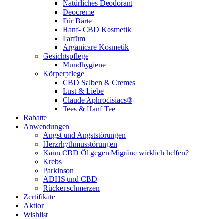
Natürliches Deodorant
Deocreme
Für Bärte
Hanf- CBD Kosmetik
Parfüm
Arganicare Kosmetik
Gesichtspflege
Mundhygiene
Körperpflege
CBD Salben & Cremes
Lust & Liebe
Claude Aphrodisiacs®
Tees & Hanf Tee
Rabatte
Anwendungen
Angst und Angststörungen
Herzrhythmusstörungen
Kann CBD Öl gegen Migräne wirklich helfen?
Krebs
Parkinson
ADHS und CBD
Rückenschmerzen
Zertifikate
Aktion
Wishlist