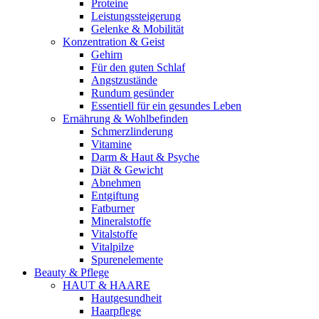
Proteine
Leistungssteigerung
Gelenke & Mobilität
Konzentration & Geist
Gehirn
Für den guten Schlaf
Angstzustände
Rundum gesünder
Essentiell für ein gesundes Leben
Ernährung & Wohlbefinden
Schmerzlinderung
Vitamine
Darm & Haut & Psyche
Diät & Gewicht
Abnehmen
Entgiftung
Fatburner
Mineralstoffe
Vitalstoffe
Vitalpilze
Spurenelemente
Beauty & Pflege
HAUT & HAARE
Hautgesundheit
Haarpflege