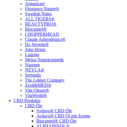
Arganicare
Fleurance Nature®
Swedish Nutra
ALL TIGERS®
BEAUTYPRO®
Biocannol®
CHOPPERHEAD
Claude Aphrodisiacs®
Dr. Severin®
John Hemp
Laneige
Meina Naturkosmetik
Naurum
NEYLA®
Serotalin
The Lekker Company
ZeolithMED®
Vita Oleum®
VitaWorld®
CBD Produkte
CBD Öle
Avitava® CBD Öle
Avitava® CBD Öl mit Aroma
Biocannol® CBD Öle
ALPHABINOL®