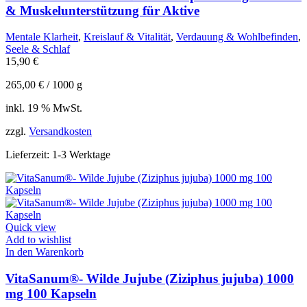
& Muskelunterstützung für Aktive
Mentale Klarheit
,
Kreislauf & Vitalität
,
Verdauung & Wohlbefinden
,
Seele & Schlaf
15,90
€
265,00
€
/
1000
g
inkl. 19 % MwSt.
zzgl.
Versandkosten
Lieferzeit:
1-3 Werktage
Quick view
Add to wishlist
In den Warenkorb
VitaSanum®- Wilde Jujube (Ziziphus jujuba) 1000
mg 100 Kapseln