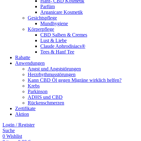
Hanf- CBD Kosmetik
Parfüm
Arganicare Kosmetik
Gesichtspflege
Mundhygiene
Körperpflege
CBD Salben & Cremes
Lust & Liebe
Claude Aphrodisiacs®
Tees & Hanf Tee
Rabatte
Anwendungen
Angst und Angststörungen
Herzrhythmusstörungen
Kann CBD Öl gegen Migräne wirklich helfen?
Krebs
Parkinson
ADHS und CBD
Rückenschmerzen
Zertifikate
Aktion
Login / Register
Suche
0
Wishlist