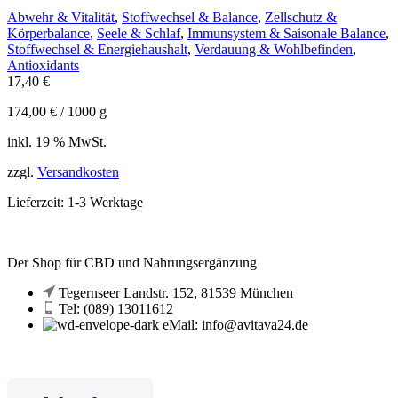
Abwehr & Vitalität
,
Stoffwechsel & Balance
,
Zellschutz &
Körperbalance
,
Seele & Schlaf
,
Immunsystem & Saisonale Balance
,
Stoffwechsel & Energiehaushalt
,
Verdauung & Wohlbefinden
,
Antioxidants
17,40
€
174,00
€
/
1000
g
inkl. 19 % MwSt.
zzgl.
Versandkosten
Lieferzeit:
1-3 Werktage
Der Shop für CBD und Nahrungsergänzung
Tegernseer Landstr. 152, 81539 München
Tel: (089) 13011612
eMail: info@avitava24.de