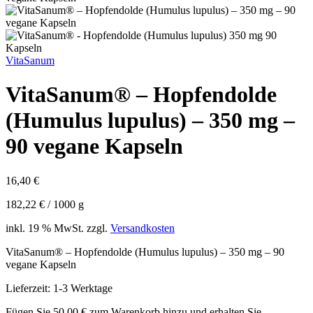
VitaSanum
VitaSanum® – Hopfendolde
(Humulus lupulus) – 350 mg –
90 vegane Kapseln
16,40
€
182,22
€
/
1000
g
inkl. 19 % MwSt.
zzgl.
Versandkosten
VitaSanum® – Hopfendolde (Humulus lupulus) – 350 mg – 90
vegane Kapseln
Lieferzeit:
1-3 Werktage
Fügen Sie
50,00
€
zum Warenkorb hinzu und erhalten Sie