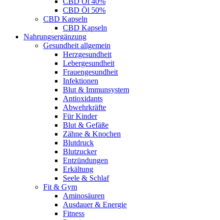
CBD Öl 40%
CBD Öl 50%
CBD Kapseln
CBD Kapseln
Nahrungsergänzung
Gesundheit allgemein
Herzgesundheit
Lebergesundheit
Frauengesundheit
Infektionen
Blut & Immunsystem
Antioxidants
Abwehrkräfte
Für Kinder
Blut & Gefäße
Zähne & Knochen
Blutdruck
Blutzucker
Entzündungen
Erkältung
Seele & Schlaf
Fit & Gym
Aminosäuren
Ausdauer & Energie
Fitness