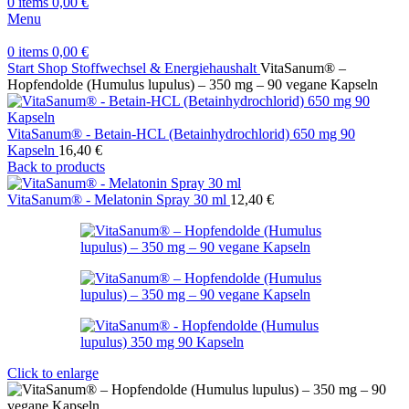
0
items
0,00
€
Menu
0
items
0,00
€
Start
Shop
Stoffwechsel & Energiehaushalt
VitaSanum® –
Hopfendolde (Humulus lupulus) – 350 mg – 90 vegane Kapseln
VitaSanum® - Betain-HCL (Betainhydrochlorid) 650 mg 90
Kapseln
16,40
€
Back to products
VitaSanum® - Melatonin Spray 30 ml
12,40
€
Click to enlarge