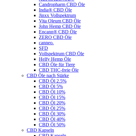
Candropharm CBD Öle
India® CBD Öle
Jinxx Vollspektrum
Vita Oleum CBD Öle
John Hemp CBD Öle
Encann® CBD Öle
ZERO CBD Öle
canneo.
SFD
Vollspektrum CBD Öle
Helfy Hemp Öle
CBD Öle für Tiere
CBD THC-freie Öle
CBD Öle nach Stärke
CBD Öl 2.5%
CBD Öl 5%
CBD Öl 10%
CBD Öl 15%
CBD Öl 20%
CBD Öl 25%
CBD Öl 30%
CBD Öl 40%
CBD Öl 50%
CBD Kapseln
CBD Kapseln