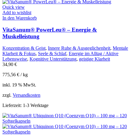
Quick view
Add to wishlist
In den Warenkorb
VitaSanum® PowerLeu® – Energie &
Muskelleistung
Konzentration & Geist
,
Innere Ruhe & Ausgeglichenheit
,
Mentale
Klarheit & Fokus
,
Seele & Schlaf
,
Energie im Alltag / Aktive
Lebensweise
,
Kognitive Unterstützung
,
geistige Klarheit
34,90
€
775,56
€
/
kg
inkl. 19 % MwSt.
zzgl.
Versandkosten
Lieferzeit:
1-3 Werktage