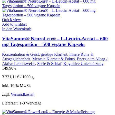
Quick view
Add to wishlist
In den Warenkorb
VitaSanum® NeuroLeu® – L-Leucin-Acetat – 600
mg Tagesportion – 500 vegane Kapseln
Konzentration & Geist
,
geistige Klarheit
,
Innere Ruhe &
Ausgeglichenheit
,
Mentale Klarheit & Fokus
,
Energie im Alltag /
Aktive Lebensweise
,
Seele & Schlaf
,
Kognitive Unterstützung
149,90
€
3.331,11
€
/
1000
g
inkl. 19 % MwSt.
zzgl.
Versandkosten
Lieferzeit:
1-3 Werktage