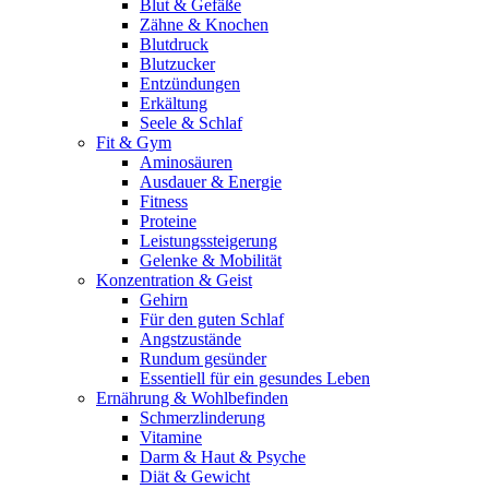
Blut & Gefäße
Zähne & Knochen
Blutdruck
Blutzucker
Entzündungen
Erkältung
Seele & Schlaf
Fit & Gym
Aminosäuren
Ausdauer & Energie
Fitness
Proteine
Leistungssteigerung
Gelenke & Mobilität
Konzentration & Geist
Gehirn
Für den guten Schlaf
Angstzustände
Rundum gesünder
Essentiell für ein gesundes Leben
Ernährung & Wohlbefinden
Schmerzlinderung
Vitamine
Darm & Haut & Psyche
Diät & Gewicht