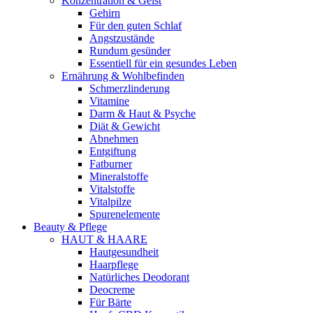
Konzentration & Geist
Gehirn
Für den guten Schlaf
Angstzustände
Rundum gesünder
Essentiell für ein gesundes Leben
Ernährung & Wohlbefinden
Schmerzlinderung
Vitamine
Darm & Haut & Psyche
Diät & Gewicht
Abnehmen
Entgiftung
Fatburner
Mineralstoffe
Vitalstoffe
Vitalpilze
Spurenelemente
Beauty & Pflege
HAUT & HAARE
Hautgesundheit
Haarpflege
Natürliches Deodorant
Deocreme
Für Bärte