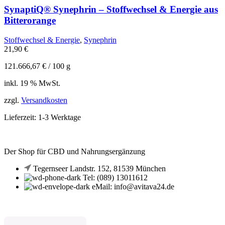
SynaptiQ® Synephrin – Stoffwechsel & Energie aus
Bitterorange
Stoffwechsel & Energie
,
Synephrin
21,90
€
121.666,67
€
/
100
g
inkl. 19 % MwSt.
zzgl.
Versandkosten
Lieferzeit:
1-3 Werktage
Der Shop für CBD und Nahrungsergänzung
Tegernseer Landstr. 152, 81539 München
Tel: (089) 13011612
eMail: info@avitava24.de