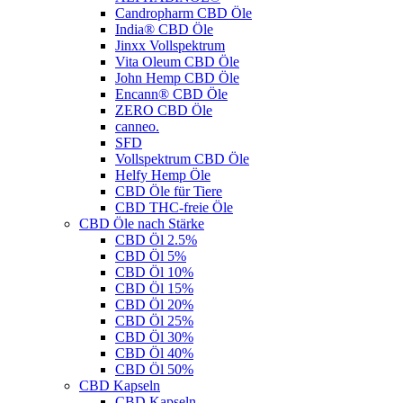
Candropharm CBD Öle
India® CBD Öle
Jinxx Vollspektrum
Vita Oleum CBD Öle
John Hemp CBD Öle
Encann® CBD Öle
ZERO CBD Öle
canneo.
SFD
Vollspektrum CBD Öle
Helfy Hemp Öle
CBD Öle für Tiere
CBD THC-freie Öle
CBD Öle nach Stärke
CBD Öl 2.5%
CBD Öl 5%
CBD Öl 10%
CBD Öl 15%
CBD Öl 20%
CBD Öl 25%
CBD Öl 30%
CBD Öl 40%
CBD Öl 50%
CBD Kapseln
CBD Kapseln