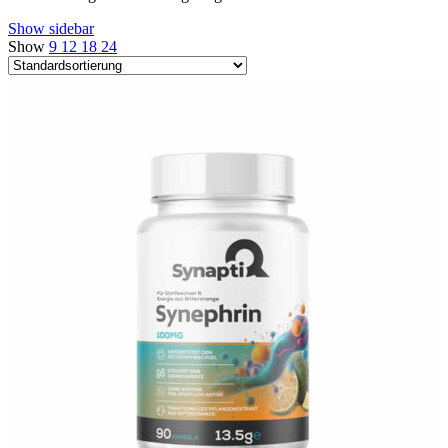
Show sidebar
Show
9
12
18
24