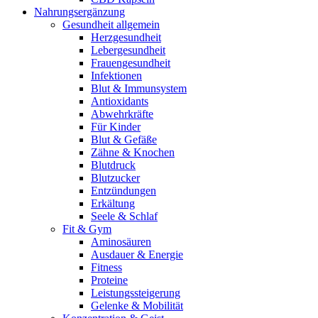
Nahrungsergänzung
Gesundheit allgemein
Herzgesundheit
Lebergesundheit
Frauengesundheit
Infektionen
Blut & Immunsystem
Antioxidants
Abwehrkräfte
Für Kinder
Blut & Gefäße
Zähne & Knochen
Blutdruck
Blutzucker
Entzündungen
Erkältung
Seele & Schlaf
Fit & Gym
Aminosäuren
Ausdauer & Energie
Fitness
Proteine
Leistungssteigerung
Gelenke & Mobilität