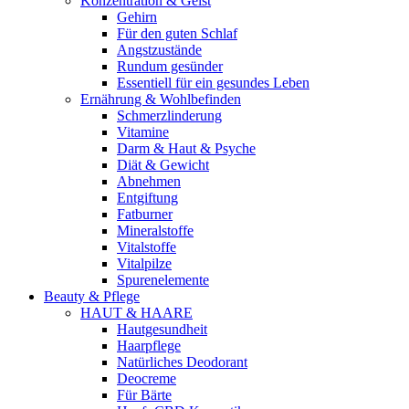
Konzentration & Geist
Gehirn
Für den guten Schlaf
Angstzustände
Rundum gesünder
Essentiell für ein gesundes Leben
Ernährung & Wohlbefinden
Schmerzlinderung
Vitamine
Darm & Haut & Psyche
Diät & Gewicht
Abnehmen
Entgiftung
Fatburner
Mineralstoffe
Vitalstoffe
Vitalpilze
Spurenelemente
Beauty & Pflege
HAUT & HAARE
Hautgesundheit
Haarpflege
Natürliches Deodorant
Deocreme
Für Bärte