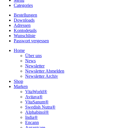
Menu
Categories
Bestellungen
Downloads
Adressen
Kontodetails
Wunschliste
Passwort vergessen
Home
Über uns
News
Newsletter
Newsletter Abmelden
Newsletter Archiv
Shop
Marken
VitaWorld®
Avitava®
VitaSanum®
Swedish Nutra®
Alphabinol®
India®
Encann
Arganicare