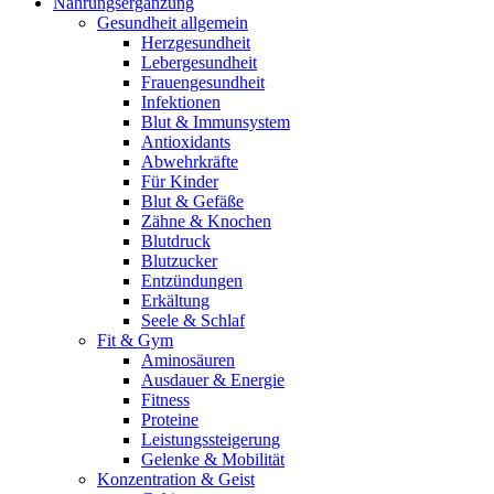
Nahrungsergänzung
Gesundheit allgemein
Herzgesundheit
Lebergesundheit
Frauengesundheit
Infektionen
Blut & Immunsystem
Antioxidants
Abwehrkräfte
Für Kinder
Blut & Gefäße
Zähne & Knochen
Blutdruck
Blutzucker
Entzündungen
Erkältung
Seele & Schlaf
Fit & Gym
Aminosäuren
Ausdauer & Energie
Fitness
Proteine
Leistungssteigerung
Gelenke & Mobilität
Konzentration & Geist