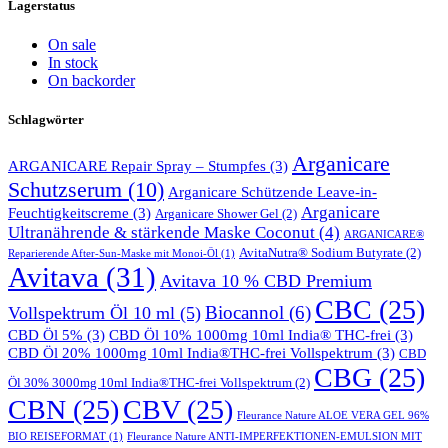
Lagerstatus
On sale
In stock
On backorder
Schlagwörter
Arganicare
ARGANICARE Repair Spray – Stumpfes
(3)
Schutzserum
(10)
Arganicare Schützende Leave-in-
Arganicare
Feuchtigkeitscreme
(3)
Arganicare Shower Gel
(2)
Ultranährende & stärkende Maske Coconut
(4)
ARGANICARE®
AvitaNutra® Sodium Butyrate
(2)
Reparierende After-Sun-Maske mit Monoi-Öl
(1)
Avitava
(31)
Avitava 10 % CBD Premium
CBC
(25)
Biocannol
(6)
Vollspektrum Öl 10 ml
(5)
CBD Öl 5%
(3)
CBD Öl 10% 1000mg 10ml India® THC-frei
(3)
CBD Öl 20% 1000mg 10ml India®THC-frei Vollspektrum
(3)
CBD
CBG
(25)
Öl 30% 3000mg 10ml India®THC-frei Vollspektrum
(2)
CBN
(25)
CBV
(25)
Fleurance Nature ALOE VERA GEL 96%
BIO REISEFORMAT
(1)
Fleurance Nature ANTI-IMPERFEKTIONEN-EMULSION MIT