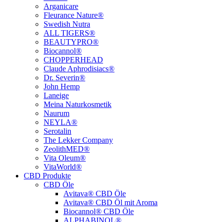
Arganicare
Fleurance Nature®
Swedish Nutra
ALL TIGERS®
BEAUTYPRO®
Biocannol®
CHOPPERHEAD
Claude Aphrodisiacs®
Dr. Severin®
John Hemp
Laneige
Meina Naturkosmetik
Naurum
NEYLA®
Serotalin
The Lekker Company
ZeolithMED®
Vita Oleum®
VitaWorld®
CBD Produkte
CBD Öle
Avitava® CBD Öle
Avitava® CBD Öl mit Aroma
Biocannol® CBD Öle
ALPHABINOL®