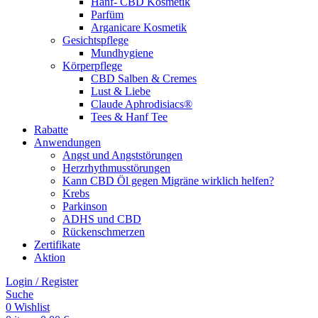
Hanf- CBD Kosmetik
Parfüm
Arganicare Kosmetik
Gesichtspflege
Mundhygiene
Körperpflege
CBD Salben & Cremes
Lust & Liebe
Claude Aphrodisiacs®
Tees & Hanf Tee
Rabatte
Anwendungen
Angst und Angststörungen
Herzrhythmusstörungen
Kann CBD Öl gegen Migräne wirklich helfen?
Krebs
Parkinson
ADHS und CBD
Rückenschmerzen
Zertifikate
Aktion
Login / Register
Suche
0
Wishlist