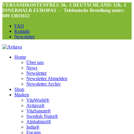
VERSANDKOSTENFREI: 50,- € DEUTSCHLAND/ 120,- €
INNERHALB EUROPAS -
Telefonische Bestellung unter:
089 13011612
FAQ
Kontakt
Newsletter
Home
Über uns
News
Newsletter
Newsletter Abmelden
Newsletter Archiv
Shop
Marken
VitaWorld®
Avitava®
VitaSanum®
Swedish Nutra®
Alphabinol®
India®
Encann