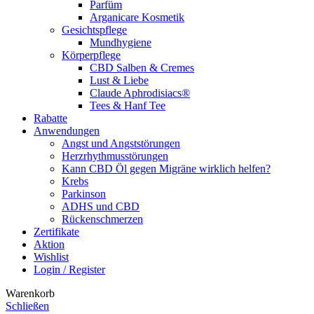
Parfüm
Arganicare Kosmetik
Gesichtspflege
Mundhygiene
Körperpflege
CBD Salben & Cremes
Lust & Liebe
Claude Aphrodisiacs®
Tees & Hanf Tee
Rabatte
Anwendungen
Angst und Angststörungen
Herzrhythmusstörungen
Kann CBD Öl gegen Migräne wirklich helfen?
Krebs
Parkinson
ADHS und CBD
Rückenschmerzen
Zertifikate
Aktion
Wishlist
Login / Register
Warenkorb
Schließen