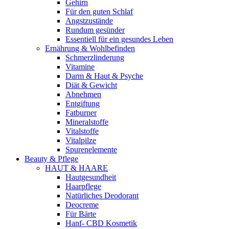
Gehirn
Für den guten Schlaf
Angstzustände
Rundum gesünder
Essentiell für ein gesundes Leben
Ernährung & Wohlbefinden
Schmerzlinderung
Vitamine
Darm & Haut & Psyche
Diät & Gewicht
Abnehmen
Entgiftung
Fatburner
Mineralstoffe
Vitalstoffe
Vitalpilze
Spurenelemente
Beauty & Pflege
HAUT & HAARE
Hautgesundheit
Haarpflege
Natürliches Deodorant
Deocreme
Für Bärte
Hanf- CBD Kosmetik