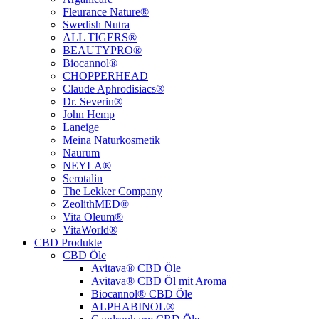
Fleurance Nature®
Swedish Nutra
ALL TIGERS®
BEAUTYPRO®
Biocannol®
CHOPPERHEAD
Claude Aphrodisiacs®
Dr. Severin®
John Hemp
Laneige
Meina Naturkosmetik
Naurum
NEYLA®
Serotalin
The Lekker Company
ZeolithMED®
Vita Oleum®
VitaWorld®
CBD Produkte
CBD Öle
Avitava® CBD Öle
Avitava® CBD Öl mit Aroma
Biocannol® CBD Öle
ALPHABINOL®