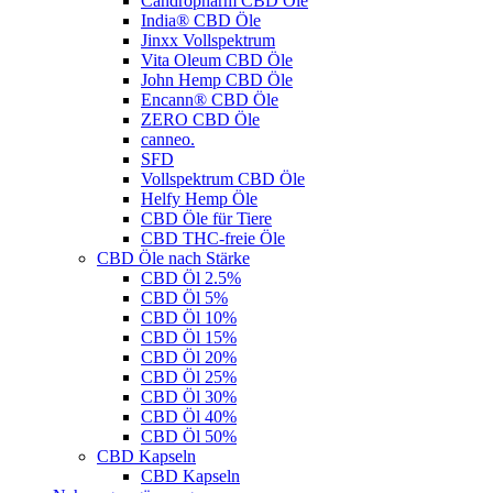
Candropharm CBD Öle
India® CBD Öle
Jinxx Vollspektrum
Vita Oleum CBD Öle
John Hemp CBD Öle
Encann® CBD Öle
ZERO CBD Öle
canneo.
SFD
Vollspektrum CBD Öle
Helfy Hemp Öle
CBD Öle für Tiere
CBD THC-freie Öle
CBD Öle nach Stärke
CBD Öl 2.5%
CBD Öl 5%
CBD Öl 10%
CBD Öl 15%
CBD Öl 20%
CBD Öl 25%
CBD Öl 30%
CBD Öl 40%
CBD Öl 50%
CBD Kapseln
CBD Kapseln