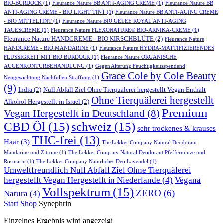
BIO-BURDOCK
(1)
Fleurance Nature BB ANTI-AGING CREME
(1)
Fleurance Nature BB
ANTI-AGING CREME - BIO LIGHT TINT
(1)
Fleurance Nature BB ANTI-AGING CREME
- BIO MITTELTINT
(1)
Fleurance Nature BIO GELEE ROYAL ANTI-AGING
TAGESCREME
(1)
Fleurance Nature FLEXONATURE® BIO-ARNIKA-CREME
(1)
Fleurance Nature HANDCREME - BIO KIRSCHBLÜTE
(2)
Fleurance Nature
HANDCREME - BIO MANDARINE
(1)
Fleurance Nature HYDRA-MATTIFIZIERENDES
FLÜSSIGKEIT MIT BIO BURDOCK
(1)
Fleurance Nature ORGANISCHE
AUGENKONTURBEHANDLUNG
(1)
Gegen Alterung Feuchtigkeitsspendend
Grace Cole by Cole Beauty
Neugewichtung Nachfüllen Straffung
(1)
(9)
India
(2)
Null Abfall Ziel Ohne Tierquälerei hergestellt Vegan Enthält
Ohne Tierquälerei hergestellt
Alkohol Hergestellt in Israel
(2)
Premium
Vegan Hergestellt in Deutschland
(8)
CBD Öl
(15)
schweiz
(15)
sehr trockenes & krauses
THC-frei
(13)
Haar
(3)
The Lekker Company Natural Deodorant
Mandarine und Zitrone
(1)
The Lekker Company Natural Deodorant Pfefferminze und
Rosmarin
(1)
The Lekker Company Natürliches Deo Lavendel
(1)
Umweltfreundlich Null Abfall Ziel Ohne Tierquälerei
hergestellt Vegan Hergestellt in Niederlande
(4)
Vegana
Vollspektrum
(15)
ZERO
(6)
Natura
(4)
Start
Shop
Synephrin
Einzelnes Ergebnis wird angezeigt