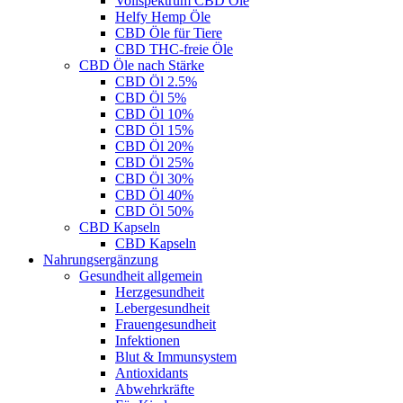
Vollspektrum CBD Öle
Helfy Hemp Öle
CBD Öle für Tiere
CBD THC-freie Öle
CBD Öle nach Stärke
CBD Öl 2.5%
CBD Öl 5%
CBD Öl 10%
CBD Öl 15%
CBD Öl 20%
CBD Öl 25%
CBD Öl 30%
CBD Öl 40%
CBD Öl 50%
CBD Kapseln
CBD Kapseln
Nahrungsergänzung
Gesundheit allgemein
Herzgesundheit
Lebergesundheit
Frauengesundheit
Infektionen
Blut & Immunsystem
Antioxidants
Abwehrkräfte