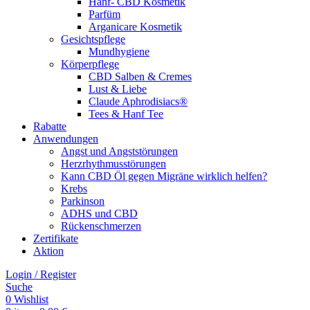
Hanf- CBD Kosmetik
Parfüm
Arganicare Kosmetik
Gesichtspflege
Mundhygiene
Körperpflege
CBD Salben & Cremes
Lust & Liebe
Claude Aphrodisiacs®
Tees & Hanf Tee
Rabatte
Anwendungen
Angst und Angststörungen
Herzrhythmusstörungen
Kann CBD Öl gegen Migräne wirklich helfen?
Krebs
Parkinson
ADHS und CBD
Rückenschmerzen
Zertifikate
Aktion
Login / Register
Suche
0
Wishlist