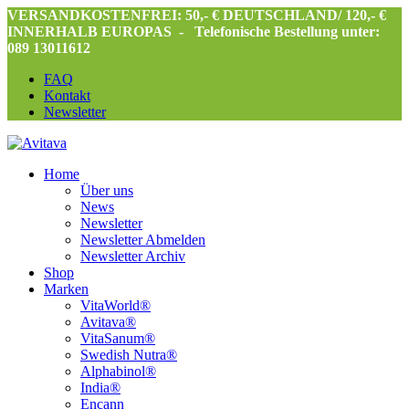
VERSANDKOSTENFREI: 50,- € DEUTSCHLAND/ 120,- €
INNERHALB EUROPAS -
Telefonische Bestellung unter:
089 13011612
FAQ
Kontakt
Newsletter
Home
Über uns
News
Newsletter
Newsletter Abmelden
Newsletter Archiv
Shop
Marken
VitaWorld®
Avitava®
VitaSanum®
Swedish Nutra®
Alphabinol®
India®
Encann