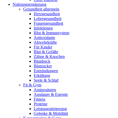
Nahrungsergänzung
Gesundheit allgemein
Herzgesundheit
Lebergesundheit
Frauengesundheit
Infektionen
Blut & Immunsystem
Antioxidants
Abwehrkräfte
Für Kinder
Blut & Gefäße
Zähne & Knochen
Blutdruck
Blutzucker
Entzündungen
Erkältung
Seele & Schlaf
Fit & Gym
Aminosäuren
Ausdauer & Energie
Fitness
Proteine
Leistungssteigerung
Gelenke & Mobilität