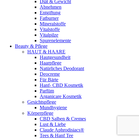
Diät & Gewicht
Abnehmen
Entgiftung
Fatburner
Mineralstoffe
Vitalstoffe
Vitalpilze
Spurenelemente
Beauty & Pflege
HAUT & HAARE
Hautgesundheit
Haarpflege
Natürliches Deodorant
Deocreme
Für Bärte
Hanf- CBD Kosmetik
Parfüm
Arganicare Kosmetik
Gesichtspflege
Mundhygiene
Körperpflege
CBD Salben & Cremes
Lust & Liebe
Claude Aphrodisiacs®
Tees & Hanf Tee