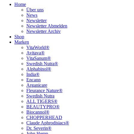
Home
Über uns
News
Newsletter
Newsletter Abmelden
Newsletter Archiv
Shop
Marken
VitaWorld®
Avitava®
VitaSanum®
Swedish Nutra®
Alphabinol®
India®
Encann
Arganicare
Fleurance Nature®
Swedish Nutra
ALL TIGERS®
BEAUTYPRO®
Biocannol®
CHOPPERHEAD
Claude Aphrodisiacs®
Dr. Severin®
John Hemp