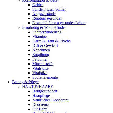
Konzentration & Geist
Gehirn
Für den guten Schlaf
Angstzustände
Rundum gesünder
Essentiell für ein gesundes Leben
Ernährung & Wohlbefinden
Schmerzlinderung
Vitamine
Darm & Haut & Psyche
Diät & Gewicht
Abnehmen
Entgiftung
Fatburner
Mineralstoffe
Vitalstoffe
Vitalpilze
Spurenelemente
Beauty & Pflege
HAUT & HAARE
Hautgesundheit
Haarpflege
Natürliches Deodorant
Deocreme
Für Bärte