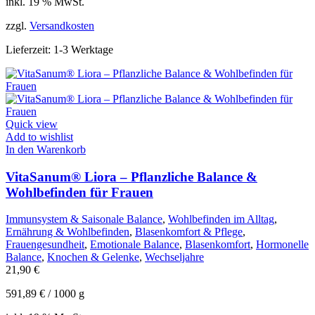
inkl. 19 % MwSt.
zzgl.
Versandkosten
Lieferzeit:
1-3 Werktage
Quick view
Add to wishlist
In den Warenkorb
VitaSanum® Liora – Pflanzliche Balance &
Wohlbefinden für Frauen
Immunsystem & Saisonale Balance
,
Wohlbefinden im Alltag
,
Ernährung & Wohlbefinden
,
Blasenkomfort & Pflege
,
Frauengesundheit
,
Emotionale Balance
,
Blasenkomfort
,
Hormonelle
Balance
,
Knochen & Gelenke
,
Wechseljahre
21,90
€
591,89
€
/
1000
g