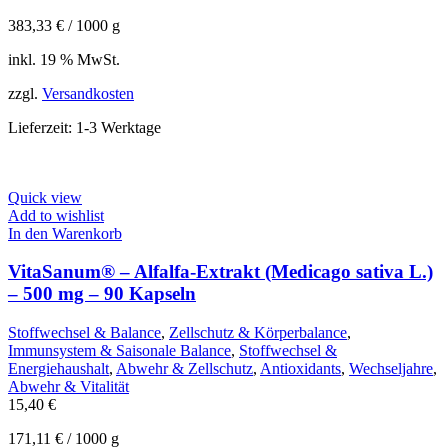
383,33
€
/
1000
g
inkl. 19 % MwSt.
zzgl.
Versandkosten
Lieferzeit:
1-3 Werktage
Quick view
Add to wishlist
In den Warenkorb
VitaSanum® – Alfalfa-Extrakt (Medicago sativa L.)
– 500 mg – 90 Kapseln
Stoffwechsel & Balance
,
Zellschutz & Körperbalance
,
Immunsystem & Saisonale Balance
,
Stoffwechsel &
Energiehaushalt
,
Abwehr & Zellschutz
,
Antioxidants
,
Wechseljahre
,
Abwehr & Vitalität
15,40
€
171,11
€
/
1000
g