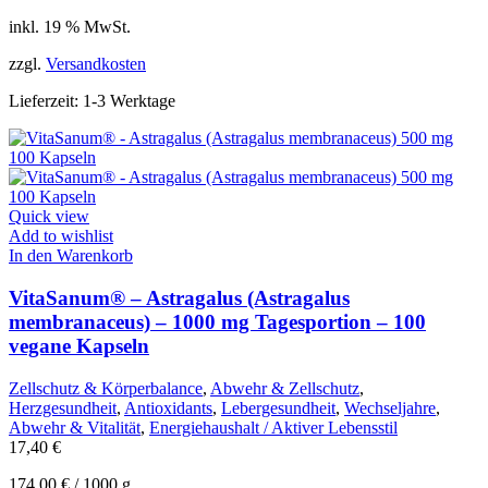
inkl. 19 % MwSt.
zzgl.
Versandkosten
Lieferzeit:
1-3 Werktage
Quick view
Add to wishlist
In den Warenkorb
VitaSanum® – Astragalus (Astragalus
membranaceus) – 1000 mg Tagesportion – 100
vegane Kapseln
Zellschutz & Körperbalance
,
Abwehr & Zellschutz
,
Herzgesundheit
,
Antioxidants
,
Lebergesundheit
,
Wechseljahre
,
Abwehr & Vitalität
,
Energiehaushalt / Aktiver Lebensstil
17,40
€
174,00
€
/
1000
g