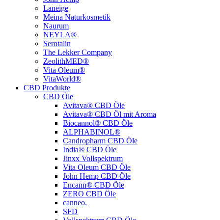
Laneige
Meina Naturkosmetik
Naurum
NEYLA®
Serotalin
The Lekker Company
ZeolithMED®
Vita Oleum®
VitaWorld®
CBD Produkte
CBD Öle
Avitava® CBD Öle
Avitava® CBD Öl mit Aroma
Biocannol® CBD Öle
ALPHABINOL®
Candropharm CBD Öle
India® CBD Öle
Jinxx Vollspektrum
Vita Oleum CBD Öle
John Hemp CBD Öle
Encann® CBD Öle
ZERO CBD Öle
canneo.
SFD