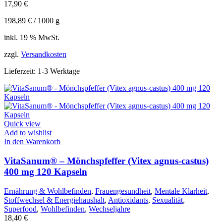
17,90
€
198,89
€
/
1000
g
inkl. 19 % MwSt.
zzgl.
Versandkosten
Lieferzeit:
1-3 Werktage
Quick view
Add to wishlist
In den Warenkorb
VitaSanum® – Mönchspfeffer (Vitex agnus-castus)
400 mg 120 Kapseln
Ernährung & Wohlbefinden
,
Frauengesundheit
,
Mentale Klarheit
,
Stoffwechsel & Energiehaushalt
,
Antioxidants
,
Sexualität
,
Superfood
,
Wohlbefinden
,
Wechseljahre
18,40
€