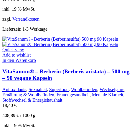
inkl. 19 % MwSt.
zzgl.
Versandkosten
Lieferzeit:
1-3 Werktage
Quick view
Add to wishlist
In den Warenkorb
VitaSanum® – Berberin (Berberis aristata) – 500 mg
– 90 vegane Kapseln
Antioxidants
,
Sexualität
,
Superfood
,
Wohlbefinden
,
Wechseljahre
,
Ernährung & Wohlbefinden
,
Frauengesundheit
,
Mentale Klarheit
,
Stoffwechsel & Energiehaushalt
18,40
€
408,89
€
/
1000
g
inkl. 19 % MwSt.