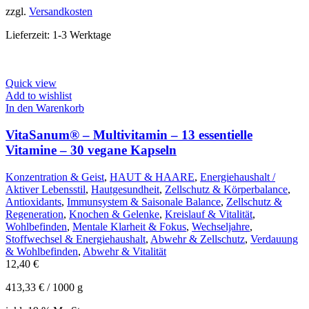
zzgl.
Versandkosten
Lieferzeit:
1-3 Werktage
Quick view
Add to wishlist
In den Warenkorb
VitaSanum® – Multivitamin – 13 essentielle
Vitamine – 30 vegane Kapseln
Konzentration & Geist
,
HAUT & HAARE
,
Energiehaushalt /
Aktiver Lebensstil
,
Hautgesundheit
,
Zellschutz & Körperbalance
,
Antioxidants
,
Immunsystem & Saisonale Balance
,
Zellschutz &
Regeneration
,
Knochen & Gelenke
,
Kreislauf & Vitalität
,
Wohlbefinden
,
Mentale Klarheit & Fokus
,
Wechseljahre
,
Stoffwechsel & Energiehaushalt
,
Abwehr & Zellschutz
,
Verdauung
& Wohlbefinden
,
Abwehr & Vitalität
12,40
€
413,33
€
/
1000
g