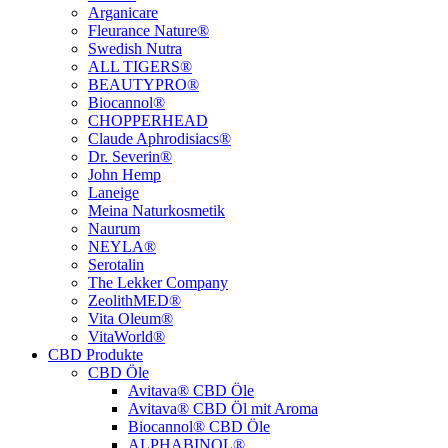
Arganicare
Fleurance Nature®
Swedish Nutra
ALL TIGERS®
BEAUTYPRO®
Biocannol®
CHOPPERHEAD
Claude Aphrodisiacs®
Dr. Severin®
John Hemp
Laneige
Meina Naturkosmetik
Naurum
NEYLA®
Serotalin
The Lekker Company
ZeolithMED®
Vita Oleum®
VitaWorld®
CBD Produkte
CBD Öle
Avitava® CBD Öle
Avitava® CBD Öl mit Aroma
Biocannol® CBD Öle
ALPHABINOL®