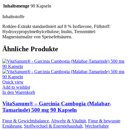
Inhaltsmenge
90 Kapseln
Inhaltsstoffe
Rotklee-Extrakt standardisiert auf 8 % Isoflavone, Füllstoff:
Hydroxypropylmethylcellulose; Inulin, Trennmittel:
Magnesiumsalze von Speisefettsäuren.
Ähnliche Produkte
Quick view
Add to wishlist
In den Warenkorb
VitaSanum® – Garcinia Cambogia (Malabar-
Tamarinde) 500 mg 90 Kapseln
Figur & Gewichtsbalance
,
Abwehr & Vitalität
,
Figur & bewusste
Ernährung
,
Stoffwechsel & Energiehaushalt
,
Wechseljahre