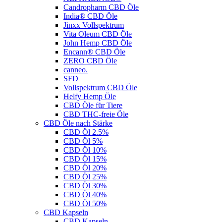
Candropharm CBD Öle
India® CBD Öle
Jinxx Vollspektrum
Vita Oleum CBD Öle
John Hemp CBD Öle
Encann® CBD Öle
ZERO CBD Öle
canneo.
SFD
Vollspektrum CBD Öle
Helfy Hemp Öle
CBD Öle für Tiere
CBD THC-freie Öle
CBD Öle nach Stärke
CBD Öl 2.5%
CBD Öl 5%
CBD Öl 10%
CBD Öl 15%
CBD Öl 20%
CBD Öl 25%
CBD Öl 30%
CBD Öl 40%
CBD Öl 50%
CBD Kapseln
CBD Kapseln