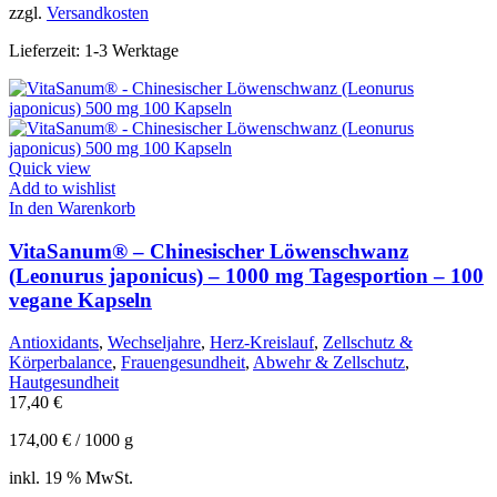
zzgl.
Versandkosten
Lieferzeit:
1-3 Werktage
Quick view
Add to wishlist
In den Warenkorb
VitaSanum® – Chinesischer Löwenschwanz
(Leonurus japonicus) – 1000 mg Tagesportion – 100
vegane Kapseln
Antioxidants
,
Wechseljahre
,
Herz-Kreislauf
,
Zellschutz &
Körperbalance
,
Frauengesundheit
,
Abwehr & Zellschutz
,
Hautgesundheit
17,40
€
174,00
€
/
1000
g
inkl. 19 % MwSt.