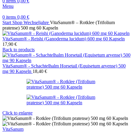
0
items
0,00
€
Menu
0
items
0,00
€
Start
Shop
Wechseljahre
VitaSanum® – Rotklee (Trifolium
pratense) 500 mg 60 Kapseln
VitaSanum® - Reishi (Ganoderma lucidum) 600 mg 60 Kapseln
17,90
€
Back to products
VitaSanum® - Schachtelhalm Horsetail (Equisetum arvense) 500
mg 90 Kapseln
18,40
€
Click to enlarge
VitaSanum