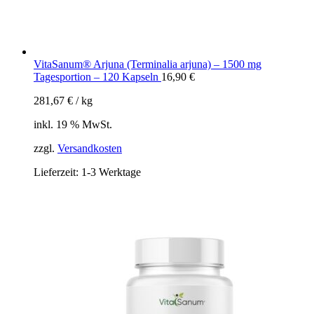
VitaSanum® Arjuna (Terminalia arjuna) – 1500 mg
Tagesportion – 120 Kapseln
16,90
€
281,67
€
/
kg
inkl. 19 % MwSt.
zzgl.
Versandkosten
Lieferzeit:
1-3 Werktage