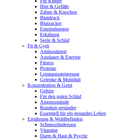
Für Kinder
Blut & Gefäße
Zähne & Knochen
Blutdruck
Blutzucker
Entzündungen
Erkältung
Seele & Schlaf
Fit & Gym
Aminosäuren
Ausdauer & Energie
Fitness
Proteine
Leistungssteigerung
Gelenke & Mobilität
Konzentration & Geist
Gehirn
Für den guten Schlaf
Angstzustände
Rundum gesünder
Essentiell für ein gesundes Leben
Ernährung & Wohlbefinden
Schmerzlinderung
Vitamine
Darm & Haut & Psyche