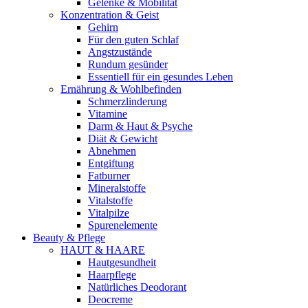
Gelenke & Mobilität
Konzentration & Geist
Gehirn
Für den guten Schlaf
Angstzustände
Rundum gesünder
Essentiell für ein gesundes Leben
Ernährung & Wohlbefinden
Schmerzlinderung
Vitamine
Darm & Haut & Psyche
Diät & Gewicht
Abnehmen
Entgiftung
Fatburner
Mineralstoffe
Vitalstoffe
Vitalpilze
Spurenelemente
Beauty & Pflege
HAUT & HAARE
Hautgesundheit
Haarpflege
Natürliches Deodorant
Deocreme