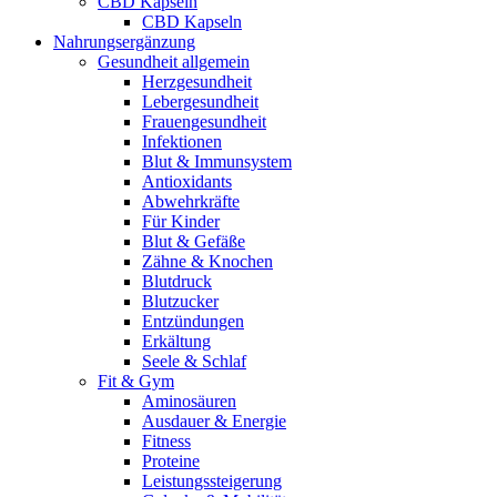
CBD Kapseln
CBD Kapseln
Nahrungsergänzung
Gesundheit allgemein
Herzgesundheit
Lebergesundheit
Frauengesundheit
Infektionen
Blut & Immunsystem
Antioxidants
Abwehrkräfte
Für Kinder
Blut & Gefäße
Zähne & Knochen
Blutdruck
Blutzucker
Entzündungen
Erkältung
Seele & Schlaf
Fit & Gym
Aminosäuren
Ausdauer & Energie
Fitness
Proteine
Leistungssteigerung