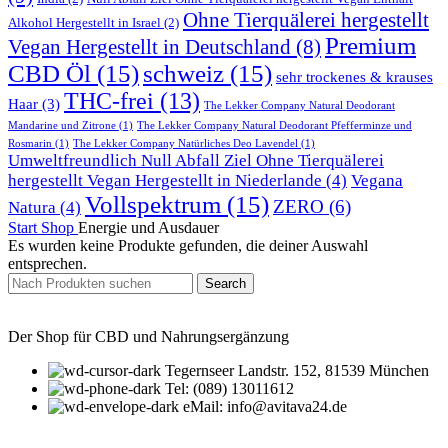
Ohne Tierquälerei hergestellt
Alkohol Hergestellt in Israel
(2)
Premium
Vegan Hergestellt in Deutschland
(8)
CBD Öl
(15)
schweiz
(15)
sehr trockenes & krauses
THC-frei
(13)
Haar
(3)
The Lekker Company Natural Deodorant
Mandarine und Zitrone
(1)
The Lekker Company Natural Deodorant Pfefferminze und
Rosmarin
(1)
The Lekker Company Natürliches Deo Lavendel
(1)
Umweltfreundlich Null Abfall Ziel Ohne Tierquälerei
hergestellt Vegan Hergestellt in Niederlande
(4)
Vegana
Vollspektrum
(15)
ZERO
(6)
Natura
(4)
Start
Shop
Energie und Ausdauer
Es wurden keine Produkte gefunden, die deiner Auswahl
entsprechen.
Search
Der Shop für CBD und Nahrungsergänzung
Tegernseer Landstr. 152, 81539 München
Tel: (089) 13011612
eMail: info@avitava24.de