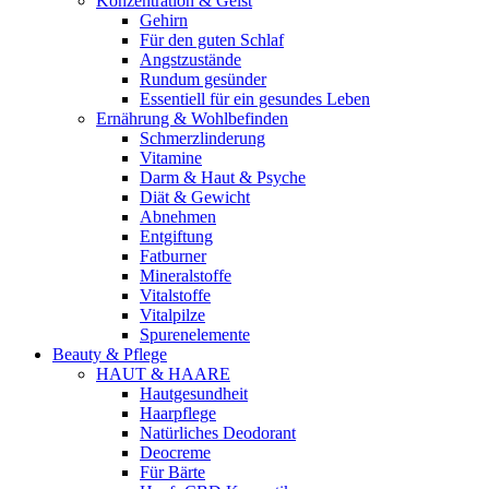
Konzentration & Geist
Gehirn
Für den guten Schlaf
Angstzustände
Rundum gesünder
Essentiell für ein gesundes Leben
Ernährung & Wohlbefinden
Schmerzlinderung
Vitamine
Darm & Haut & Psyche
Diät & Gewicht
Abnehmen
Entgiftung
Fatburner
Mineralstoffe
Vitalstoffe
Vitalpilze
Spurenelemente
Beauty & Pflege
HAUT & HAARE
Hautgesundheit
Haarpflege
Natürliches Deodorant
Deocreme
Für Bärte