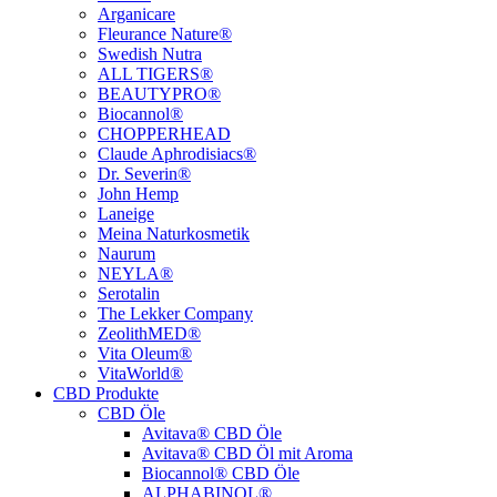
Arganicare
Fleurance Nature®
Swedish Nutra
ALL TIGERS®
BEAUTYPRO®
Biocannol®
CHOPPERHEAD
Claude Aphrodisiacs®
Dr. Severin®
John Hemp
Laneige
Meina Naturkosmetik
Naurum
NEYLA®
Serotalin
The Lekker Company
ZeolithMED®
Vita Oleum®
VitaWorld®
CBD Produkte
CBD Öle
Avitava® CBD Öle
Avitava® CBD Öl mit Aroma
Biocannol® CBD Öle
ALPHABINOL®