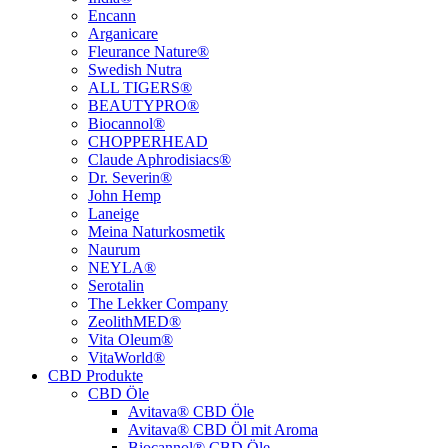
Encann
Arganicare
Fleurance Nature®
Swedish Nutra
ALL TIGERS®
BEAUTYPRO®
Biocannol®
CHOPPERHEAD
Claude Aphrodisiacs®
Dr. Severin®
John Hemp
Laneige
Meina Naturkosmetik
Naurum
NEYLA®
Serotalin
The Lekker Company
ZeolithMED®
Vita Oleum®
VitaWorld®
CBD Produkte
CBD Öle
Avitava® CBD Öle
Avitava® CBD Öl mit Aroma
Biocannol® CBD Öle