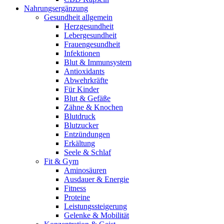
Nahrungsergänzung
Gesundheit allgemein
Herzgesundheit
Lebergesundheit
Frauengesundheit
Infektionen
Blut & Immunsystem
Antioxidants
Abwehrkräfte
Für Kinder
Blut & Gefäße
Zähne & Knochen
Blutdruck
Blutzucker
Entzündungen
Erkältung
Seele & Schlaf
Fit & Gym
Aminosäuren
Ausdauer & Energie
Fitness
Proteine
Leistungssteigerung
Gelenke & Mobilität