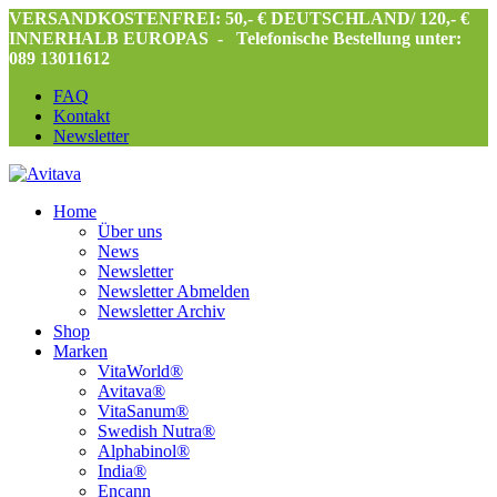
VERSANDKOSTENFREI: 50,- € DEUTSCHLAND/ 120,- €
INNERHALB EUROPAS -
Telefonische Bestellung unter:
089 13011612
FAQ
Kontakt
Newsletter
Home
Über uns
News
Newsletter
Newsletter Abmelden
Newsletter Archiv
Shop
Marken
VitaWorld®
Avitava®
VitaSanum®
Swedish Nutra®
Alphabinol®
India®
Encann