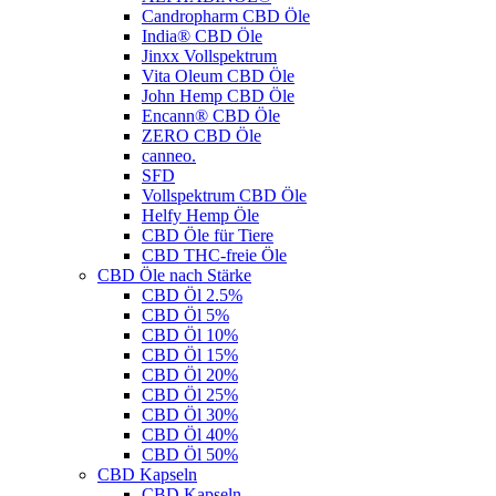
Candropharm CBD Öle
India® CBD Öle
Jinxx Vollspektrum
Vita Oleum CBD Öle
John Hemp CBD Öle
Encann® CBD Öle
ZERO CBD Öle
canneo.
SFD
Vollspektrum CBD Öle
Helfy Hemp Öle
CBD Öle für Tiere
CBD THC-freie Öle
CBD Öle nach Stärke
CBD Öl 2.5%
CBD Öl 5%
CBD Öl 10%
CBD Öl 15%
CBD Öl 20%
CBD Öl 25%
CBD Öl 30%
CBD Öl 40%
CBD Öl 50%
CBD Kapseln
CBD Kapseln