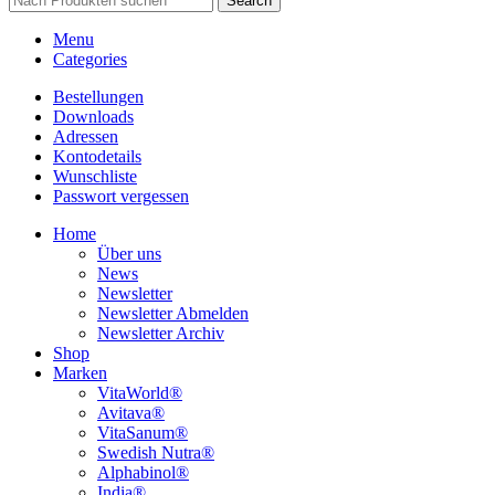
Search
Menu
Categories
Bestellungen
Downloads
Adressen
Kontodetails
Wunschliste
Passwort vergessen
Home
Über uns
News
Newsletter
Newsletter Abmelden
Newsletter Archiv
Shop
Marken
VitaWorld®
Avitava®
VitaSanum®
Swedish Nutra®
Alphabinol®
India®