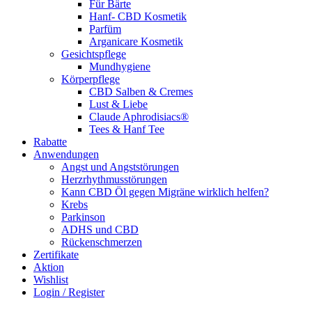
Für Bärte
Hanf- CBD Kosmetik
Parfüm
Arganicare Kosmetik
Gesichtspflege
Mundhygiene
Körperpflege
CBD Salben & Cremes
Lust & Liebe
Claude Aphrodisiacs®
Tees & Hanf Tee
Rabatte
Anwendungen
Angst und Angststörungen
Herzrhythmusstörungen
Kann CBD Öl gegen Migräne wirklich helfen?
Krebs
Parkinson
ADHS und CBD
Rückenschmerzen
Zertifikate
Aktion
Wishlist
Login / Register