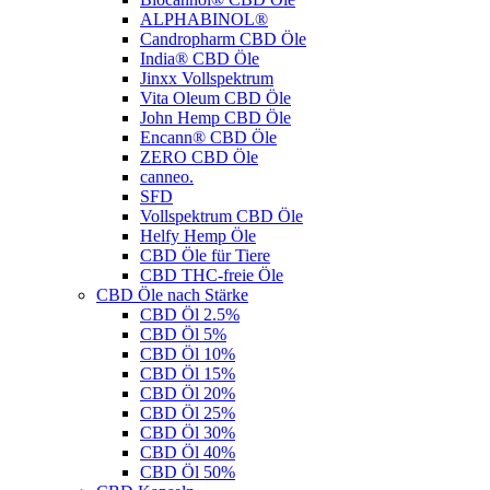
ALPHABINOL®
Candropharm CBD Öle
India® CBD Öle
Jinxx Vollspektrum
Vita Oleum CBD Öle
John Hemp CBD Öle
Encann® CBD Öle
ZERO CBD Öle
canneo.
SFD
Vollspektrum CBD Öle
Helfy Hemp Öle
CBD Öle für Tiere
CBD THC-freie Öle
CBD Öle nach Stärke
CBD Öl 2.5%
CBD Öl 5%
CBD Öl 10%
CBD Öl 15%
CBD Öl 20%
CBD Öl 25%
CBD Öl 30%
CBD Öl 40%
CBD Öl 50%