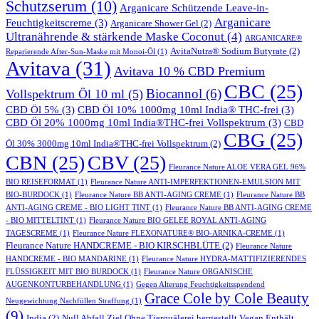
Schutzserum
(10)
Arganicare Schützende Leave-in-
Arganicare
Feuchtigkeitscreme
(3)
Arganicare Shower Gel
(2)
Ultranährende & stärkende Maske Coconut
(4)
ARGANICARE®
AvitaNutra® Sodium Butyrate
(2)
Reparierende After-Sun-Maske mit Monoi-Öl
(1)
Avitava
(31)
Avitava 10 % CBD Premium
CBC
(25)
Biocannol
(6)
Vollspektrum Öl 10 ml
(5)
CBD Öl 5%
(3)
CBD Öl 10% 1000mg 10ml India® THC-frei
(3)
CBD Öl 20% 1000mg 10ml India®THC-frei Vollspektrum
(3)
CBD
CBG
(25)
Öl 30% 3000mg 10ml India®THC-frei Vollspektrum
(2)
CBN
(25)
CBV
(25)
Fleurance Nature ALOE VERA GEL 96%
BIO REISEFORMAT
(1)
Fleurance Nature ANTI-IMPERFEKTIONEN-EMULSION MIT
BIO-BURDOCK
(1)
Fleurance Nature BB ANTI-AGING CREME
(1)
Fleurance Nature BB
ANTI-AGING CREME - BIO LIGHT TINT
(1)
Fleurance Nature BB ANTI-AGING CREME
- BIO MITTELTINT
(1)
Fleurance Nature BIO GELEE ROYAL ANTI-AGING
TAGESCREME
(1)
Fleurance Nature FLEXONATURE® BIO-ARNIKA-CREME
(1)
Fleurance Nature HANDCREME - BIO KIRSCHBLÜTE
(2)
Fleurance Nature
HANDCREME - BIO MANDARINE
(1)
Fleurance Nature HYDRA-MATTIFIZIERENDES
FLÜSSIGKEIT MIT BIO BURDOCK
(1)
Fleurance Nature ORGANISCHE
AUGENKONTURBEHANDLUNG
(1)
Gegen Alterung Feuchtigkeitsspendend
Grace Cole by Cole Beauty
Neugewichtung Nachfüllen Straffung
(1)
(9)
India
(2)
Null Abfall Ziel Ohne Tierquälerei hergestellt Vegan Enthält