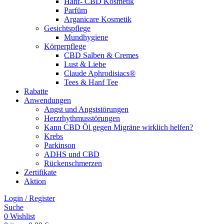
Hanf- CBD Kosmetik
Parfüm
Arganicare Kosmetik
Gesichtspflege
Mundhygiene
Körperpflege
CBD Salben & Cremes
Lust & Liebe
Claude Aphrodisiacs®
Tees & Hanf Tee
Rabatte
Anwendungen
Angst und Angststörungen
Herzrhythmusstörungen
Kann CBD Öl gegen Migräne wirklich helfen?
Krebs
Parkinson
ADHS und CBD
Rückenschmerzen
Zertifikate
Aktion
Login / Register
Suche
0
Wishlist