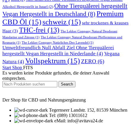
Ohne Tierquälerei hergestellt
Alkohol Hergestellt in Israel
(2)
Premium
Vegan Hergestellt in Deutschland
(8)
CBD Öl
(15)
schweiz
(15)
sehr trockenes & krauses
THC-frei
(13)
Haar
(3)
The Lekker Company Natural Deodorant
Mandarine und Zitrone
(1)
The Lekker Company Natural Deodorant Pfefferminze und
Rosmarin
(1)
The Lekker Company Natürliches Deo Lavendel
(1)
Umweltfreundlich Null Abfall Ziel Ohne Tierquälerei
hergestellt Vegan Hergestellt in Niederlande
(4)
Vegana
Vollspektrum
(15)
ZERO
(6)
Natura
(4)
Start
Shop
FITS
Es wurden keine Produkte gefunden, die deiner Auswahl
entsprechen.
Search
Der Shop für CBD und Nahrungsergänzung
Tegernseer Landstr. 152, 81539 München
Tel: (089) 13011612
eMail: info@avitava24.de