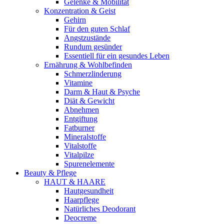
Gelenke & Mobilität
Konzentration & Geist
Gehirn
Für den guten Schlaf
Angstzustände
Rundum gesünder
Essentiell für ein gesundes Leben
Ernährung & Wohlbefinden
Schmerzlinderung
Vitamine
Darm & Haut & Psyche
Diät & Gewicht
Abnehmen
Entgiftung
Fatburner
Mineralstoffe
Vitalstoffe
Vitalpilze
Spurenelemente
Beauty & Pflege
HAUT & HAARE
Hautgesundheit
Haarpflege
Natürliches Deodorant
Deocreme