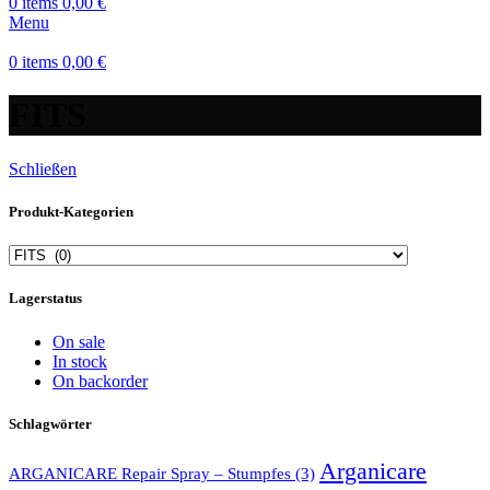
0
items
0,00
€
Menu
0
items
0,00
€
FITS
Schließen
Produkt-Kategorien
Lagerstatus
On sale
In stock
On backorder
Schlagwörter
Arganicare
ARGANICARE Repair Spray – Stumpfes
(3)