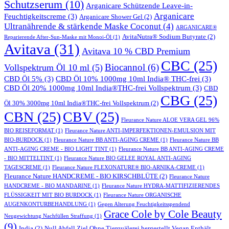
Schutzserum
(10)
Arganicare Schützende Leave-in-
Arganicare
Feuchtigkeitscreme
(3)
Arganicare Shower Gel
(2)
Ultranährende & stärkende Maske Coconut
(4)
ARGANICARE®
AvitaNutra® Sodium Butyrate
(2)
Reparierende After-Sun-Maske mit Monoi-Öl
(1)
Avitava
(31)
Avitava 10 % CBD Premium
CBC
(25)
Biocannol
(6)
Vollspektrum Öl 10 ml
(5)
CBD Öl 5%
(3)
CBD Öl 10% 1000mg 10ml India® THC-frei
(3)
CBD Öl 20% 1000mg 10ml India®THC-frei Vollspektrum
(3)
CBD
CBG
(25)
Öl 30% 3000mg 10ml India®THC-frei Vollspektrum
(2)
CBN
(25)
CBV
(25)
Fleurance Nature ALOE VERA GEL 96%
BIO REISEFORMAT
(1)
Fleurance Nature ANTI-IMPERFEKTIONEN-EMULSION MIT
BIO-BURDOCK
(1)
Fleurance Nature BB ANTI-AGING CREME
(1)
Fleurance Nature BB
ANTI-AGING CREME - BIO LIGHT TINT
(1)
Fleurance Nature BB ANTI-AGING CREME
- BIO MITTELTINT
(1)
Fleurance Nature BIO GELEE ROYAL ANTI-AGING
TAGESCREME
(1)
Fleurance Nature FLEXONATURE® BIO-ARNIKA-CREME
(1)
Fleurance Nature HANDCREME - BIO KIRSCHBLÜTE
(2)
Fleurance Nature
HANDCREME - BIO MANDARINE
(1)
Fleurance Nature HYDRA-MATTIFIZIERENDES
FLÜSSIGKEIT MIT BIO BURDOCK
(1)
Fleurance Nature ORGANISCHE
AUGENKONTURBEHANDLUNG
(1)
Gegen Alterung Feuchtigkeitsspendend
Grace Cole by Cole Beauty
Neugewichtung Nachfüllen Straffung
(1)
(9)
India
(2)
Null Abfall Ziel Ohne Tierquälerei hergestellt Vegan Enthält