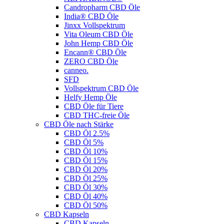
Candropharm CBD Öle
India® CBD Öle
Jinxx Vollspektrum
Vita Oleum CBD Öle
John Hemp CBD Öle
Encann® CBD Öle
ZERO CBD Öle
canneo.
SFD
Vollspektrum CBD Öle
Helfy Hemp Öle
CBD Öle für Tiere
CBD THC-freie Öle
CBD Öle nach Stärke
CBD Öl 2.5%
CBD Öl 5%
CBD Öl 10%
CBD Öl 15%
CBD Öl 20%
CBD Öl 25%
CBD Öl 30%
CBD Öl 40%
CBD Öl 50%
CBD Kapseln
CBD Kapseln