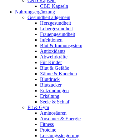
CBD Kapseln
CBD Kapseln
Nahrungsergänzung
Gesundheit allgemein
Herzgesundheit
Lebergesundheit
Frauengesundheit
Infektionen
Blut & Immunsystem
Antioxidants
Abwehrkräfte
Für Kinder
Blut & Gefäße
Zähne & Knochen
Blutdruck
Blutzucker
Entzündungen
Erkältung
Seele & Schlaf
Fit & Gym
Aminosäuren
Ausdauer & Energie
Fitness
Proteine
Leistungssteigerung