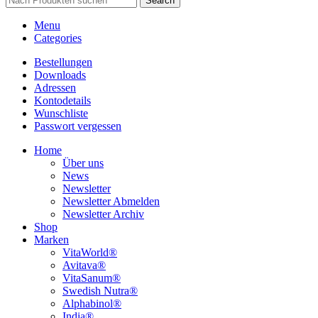
Search
Menu
Categories
Bestellungen
Downloads
Adressen
Kontodetails
Wunschliste
Passwort vergessen
Home
Über uns
News
Newsletter
Newsletter Abmelden
Newsletter Archiv
Shop
Marken
VitaWorld®
Avitava®
VitaSanum®
Swedish Nutra®
Alphabinol®
India®