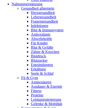
Nahrungsergänzung
Gesundheit allgemein
Herzgesundheit
Lebergesundheit
Frauengesundheit
Infektionen
Blut & Immunsystem
Antioxidants
Abwehrkräfte
Für Kinder
Blut & Gefäße
Zähne & Knochen
Blutdruck
Blutzucker
Entzündungen
Erkältung
Seele & Schlaf
Fit & Gym
Aminosäuren
Ausdauer & Energie
Fitness
Proteine
Leistungssteigerung
Gelenke & Mobilität