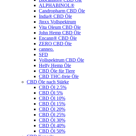
ALPHABINOL®
Candropharm CBD Öle
India® CBD Öle
Jinxx Vollspektrum
Vita Oleum CBD Öle
John Hemp CBD Öle
Encann® CBD Öle
ZERO CBD Öle
canneo.
SFD
Vollspektrum CBD Öle
Helfy Hemp Öle
CBD Öle für Tiere
CBD THC-freie Öle
CBD Öle nach Stärke
CBD Öl 2.5%
CBD Öl 5%
CBD Öl 10%
CBD Öl 15%
CBD Öl 20%
CBD Öl 25%
CBD Öl 30%
CBD Öl 40%
CBD Öl 50%