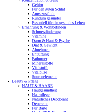
Konzentration & Geist
Gehirn
Für den guten Schlaf
Angstzustände
Rundum gesünder
Essentiell für ein gesundes Leben
Ernährung & Wohlbefinden
Schmerzlinderung
Vitamine
Darm & Haut & Psyche
Diät & Gewicht
Abnehmen
Entgiftung
Fatburner
Mineralstoffe
Vitalstoffe
Vitalpilze
Spurenelemente
Beauty & Pflege
HAUT & HAARE
Hautgesundheit
Haarpflege
Natürliches Deodorant
Deocreme
Für Bärte