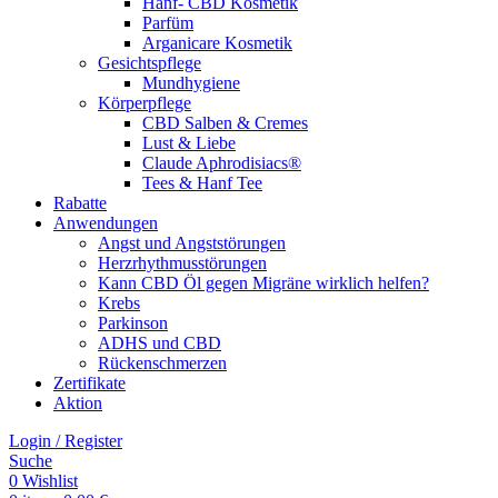
Hanf- CBD Kosmetik
Parfüm
Arganicare Kosmetik
Gesichtspflege
Mundhygiene
Körperpflege
CBD Salben & Cremes
Lust & Liebe
Claude Aphrodisiacs®
Tees & Hanf Tee
Rabatte
Anwendungen
Angst und Angststörungen
Herzrhythmusstörungen
Kann CBD Öl gegen Migräne wirklich helfen?
Krebs
Parkinson
ADHS und CBD
Rückenschmerzen
Zertifikate
Aktion
Login / Register
Suche
0
Wishlist