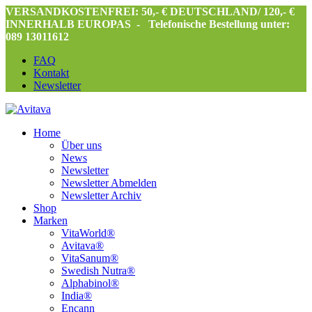
VERSANDKOSTENFREI: 50,- € DEUTSCHLAND/ 120,- €
INNERHALB EUROPAS -
Telefonische Bestellung unter:
089 13011612
FAQ
Kontakt
Newsletter
Home
Über uns
News
Newsletter
Newsletter Abmelden
Newsletter Archiv
Shop
Marken
VitaWorld®
Avitava®
VitaSanum®
Swedish Nutra®
Alphabinol®
India®
Encann