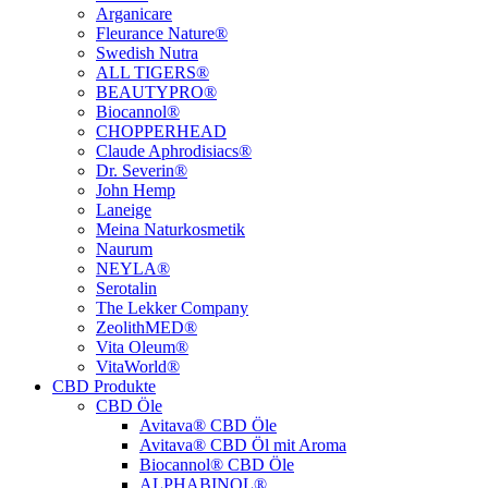
Arganicare
Fleurance Nature®
Swedish Nutra
ALL TIGERS®
BEAUTYPRO®
Biocannol®
CHOPPERHEAD
Claude Aphrodisiacs®
Dr. Severin®
John Hemp
Laneige
Meina Naturkosmetik
Naurum
NEYLA®
Serotalin
The Lekker Company
ZeolithMED®
Vita Oleum®
VitaWorld®
CBD Produkte
CBD Öle
Avitava® CBD Öle
Avitava® CBD Öl mit Aroma
Biocannol® CBD Öle
ALPHABINOL®