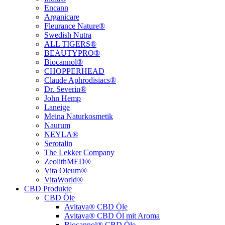
Encann
Arganicare
Fleurance Nature®
Swedish Nutra
ALL TIGERS®
BEAUTYPRO®
Biocannol®
CHOPPERHEAD
Claude Aphrodisiacs®
Dr. Severin®
John Hemp
Laneige
Meina Naturkosmetik
Naurum
NEYLA®
Serotalin
The Lekker Company
ZeolithMED®
Vita Oleum®
VitaWorld®
CBD Produkte
CBD Öle
Avitava® CBD Öle
Avitava® CBD Öl mit Aroma
Biocannol® CBD Öle