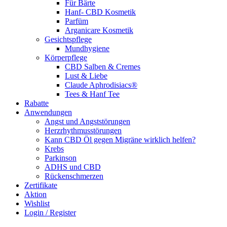
Für Bärte
Hanf- CBD Kosmetik
Parfüm
Arganicare Kosmetik
Gesichtspflege
Mundhygiene
Körperpflege
CBD Salben & Cremes
Lust & Liebe
Claude Aphrodisiacs®
Tees & Hanf Tee
Rabatte
Anwendungen
Angst und Angststörungen
Herzrhythmusstörungen
Kann CBD Öl gegen Migräne wirklich helfen?
Krebs
Parkinson
ADHS und CBD
Rückenschmerzen
Zertifikate
Aktion
Wishlist
Login / Register