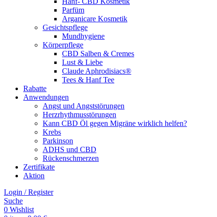
Hanf- CBD Kosmetik
Parfüm
Arganicare Kosmetik
Gesichtspflege
Mundhygiene
Körperpflege
CBD Salben & Cremes
Lust & Liebe
Claude Aphrodisiacs®
Tees & Hanf Tee
Rabatte
Anwendungen
Angst und Angststörungen
Herzrhythmusstörungen
Kann CBD Öl gegen Migräne wirklich helfen?
Krebs
Parkinson
ADHS und CBD
Rückenschmerzen
Zertifikate
Aktion
Login / Register
Suche
0
Wishlist