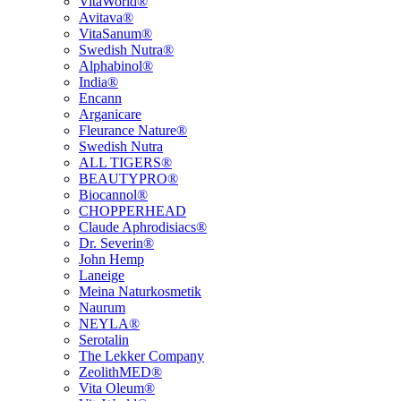
VitaWorld®
Avitava®
VitaSanum®
Swedish Nutra®
Alphabinol®
India®
Encann
Arganicare
Fleurance Nature®
Swedish Nutra
ALL TIGERS®
BEAUTYPRO®
Biocannol®
CHOPPERHEAD
Claude Aphrodisiacs®
Dr. Severin®
John Hemp
Laneige
Meina Naturkosmetik
Naurum
NEYLA®
Serotalin
The Lekker Company
ZeolithMED®
Vita Oleum®