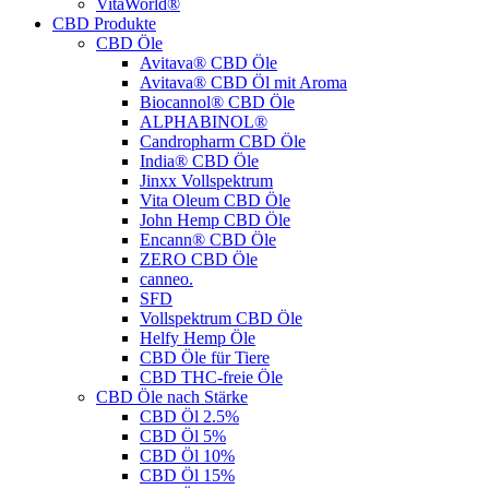
VitaWorld®
CBD Produkte
CBD Öle
Avitava® CBD Öle
Avitava® CBD Öl mit Aroma
Biocannol® CBD Öle
ALPHABINOL®
Candropharm CBD Öle
India® CBD Öle
Jinxx Vollspektrum
Vita Oleum CBD Öle
John Hemp CBD Öle
Encann® CBD Öle
ZERO CBD Öle
canneo.
SFD
Vollspektrum CBD Öle
Helfy Hemp Öle
CBD Öle für Tiere
CBD THC-freie Öle
CBD Öle nach Stärke
CBD Öl 2.5%
CBD Öl 5%
CBD Öl 10%
CBD Öl 15%