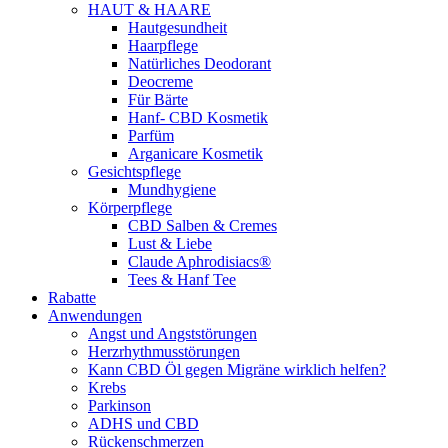
HAUT & HAARE
Hautgesundheit
Haarpflege
Natürliches Deodorant
Deocreme
Für Bärte
Hanf- CBD Kosmetik
Parfüm
Arganicare Kosmetik
Gesichtspflege
Mundhygiene
Körperpflege
CBD Salben & Cremes
Lust & Liebe
Claude Aphrodisiacs®
Tees & Hanf Tee
Rabatte
Anwendungen
Angst und Angststörungen
Herzrhythmusstörungen
Kann CBD Öl gegen Migräne wirklich helfen?
Krebs
Parkinson
ADHS und CBD
Rückenschmerzen