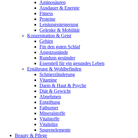
Aminosäuren
Ausdauer & Energie
Fitness
Proteine
Leistungssteigerung
Gelenke & Mobilität
Konzentration & Geist
Gehirn
Für den guten Schlaf
Angstzustände
Rundum gesünder
Essentiell für ein gesundes Leben
Ernährung & Wohlbefinden
Schmerzlinderung
Vitamine
Darm & Haut & Psyche
Diät & Gewicht
Abnehmen
Entgiftung
Fatburner
Mineralstoffe
Vitalstoffe
Vitalpilze
Spurenelemente
Beauty & Pflege