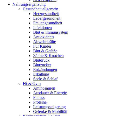
Nahrungsergänzung
Gesundheit allgemein
Herzgesundheit
Lebergesundheit
Frauengesundheit
Infektionen
Blut & Immunsystem
Antioxidants
Abwehrkräfte
Für Kinder
Blut & Gefäße
Zähne & Knochen
Blutdruck
Blutzucker
Entzündungen
Erkältung
Seele & Schlaf
Fit & Gym
Aminosäuren
Ausdauer & Energie
Fitness
Proteine
Leistungssteigerung
Gelenke & Mobilität