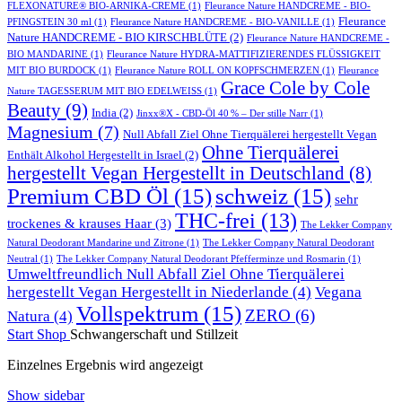
FLEXONATURE® BIO-ARNIKA-CREME
(1)
Fleurance Nature HANDCREME - BIO-
Fleurance
PFINGSTEIN 30 ml
(1)
Fleurance Nature HANDCREME - BIO-VANILLE
(1)
Nature HANDCREME - BIO KIRSCHBLÜTE
(2)
Fleurance Nature HANDCREME -
BIO MANDARINE
(1)
Fleurance Nature HYDRA-MATTIFIZIERENDES FLÜSSIGKEIT
MIT BIO BURDOCK
(1)
Fleurance Nature ROLL ON KOPFSCHMERZEN
(1)
Fleurance
Grace Cole by Cole
Nature TAGESSERUM MIT BIO EDELWEISS
(1)
Beauty
(9)
India
(2)
Jinxx®X - CBD-Öl 40 % – Der stille Narr
(1)
Magnesium
(7)
Null Abfall Ziel Ohne Tierquälerei hergestellt Vegan
Ohne Tierquälerei
Enthält Alkohol Hergestellt in Israel
(2)
hergestellt Vegan Hergestellt in Deutschland
(8)
Premium CBD Öl
(15)
schweiz
(15)
sehr
THC-frei
(13)
trockenes & krauses Haar
(3)
The Lekker Company
Natural Deodorant Mandarine und Zitrone
(1)
The Lekker Company Natural Deodorant
Neutral
(1)
The Lekker Company Natural Deodorant Pfefferminze und Rosmarin
(1)
Umweltfreundlich Null Abfall Ziel Ohne Tierquälerei
hergestellt Vegan Hergestellt in Niederlande
(4)
Vegana
Vollspektrum
(15)
ZERO
(6)
Natura
(4)
Start
Shop
Schwangerschaft und Stillzeit
Einzelnes Ergebnis wird angezeigt
Show sidebar