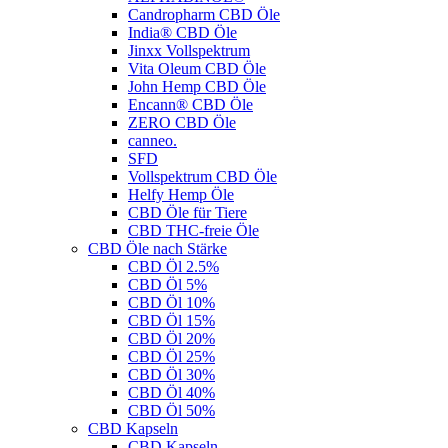
Candropharm CBD Öle
India® CBD Öle
Jinxx Vollspektrum
Vita Oleum CBD Öle
John Hemp CBD Öle
Encann® CBD Öle
ZERO CBD Öle
canneo.
SFD
Vollspektrum CBD Öle
Helfy Hemp Öle
CBD Öle für Tiere
CBD THC-freie Öle
CBD Öle nach Stärke
CBD Öl 2.5%
CBD Öl 5%
CBD Öl 10%
CBD Öl 15%
CBD Öl 20%
CBD Öl 25%
CBD Öl 30%
CBD Öl 40%
CBD Öl 50%
CBD Kapseln
CBD Kapseln