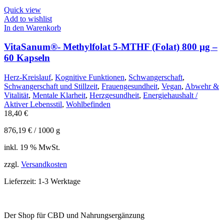
Quick view
Add to wishlist
In den Warenkorb
VitaSanum®- Methylfolat 5-MTHF (Folat) 800 µg –
60 Kapseln
Herz-Kreislauf
,
Kognitive Funktionen
,
Schwangerschaft
,
Schwangerschaft und Stillzeit
,
Frauengesundheit
,
Vegan
,
Abwehr &
Vitalität
,
Mentale Klarheit
,
Herzgesundheit
,
Energiehaushalt /
Aktiver Lebensstil
,
Wohlbefinden
18,40
€
876,19
€
/
1000
g
inkl. 19 % MwSt.
zzgl.
Versandkosten
Lieferzeit:
1-3 Werktage
Der Shop für CBD und Nahrungsergänzung