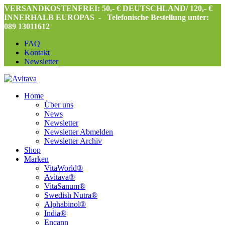
VERSANDKOSTENFREI: 50,- € DEUTSCHLAND/ 120,- €
INNERHALB EUROPAS -
Telefonische Bestellung unter:
089 13011612
FAQ
Kontakt
Newsletter
Home
Über uns
News
Newsletter
Newsletter Abmelden
Newsletter Archiv
Shop
Marken
VitaWorld®
Avitava®
VitaSanum®
Swedish Nutra®
Alphabinol®
India®
Encann