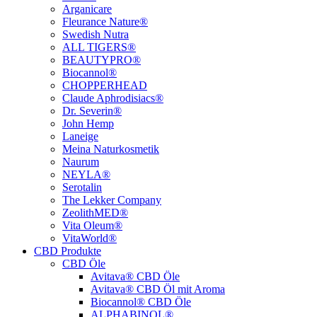
Arganicare
Fleurance Nature®
Swedish Nutra
ALL TIGERS®
BEAUTYPRO®
Biocannol®
CHOPPERHEAD
Claude Aphrodisiacs®
Dr. Severin®
John Hemp
Laneige
Meina Naturkosmetik
Naurum
NEYLA®
Serotalin
The Lekker Company
ZeolithMED®
Vita Oleum®
VitaWorld®
CBD Produkte
CBD Öle
Avitava® CBD Öle
Avitava® CBD Öl mit Aroma
Biocannol® CBD Öle
ALPHABINOL®