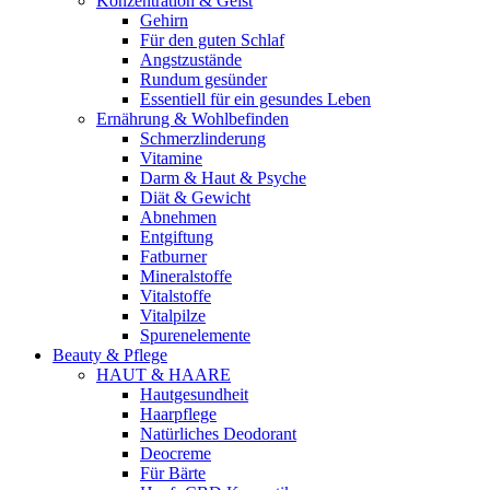
Konzentration & Geist
Gehirn
Für den guten Schlaf
Angstzustände
Rundum gesünder
Essentiell für ein gesundes Leben
Ernährung & Wohlbefinden
Schmerzlinderung
Vitamine
Darm & Haut & Psyche
Diät & Gewicht
Abnehmen
Entgiftung
Fatburner
Mineralstoffe
Vitalstoffe
Vitalpilze
Spurenelemente
Beauty & Pflege
HAUT & HAARE
Hautgesundheit
Haarpflege
Natürliches Deodorant
Deocreme
Für Bärte