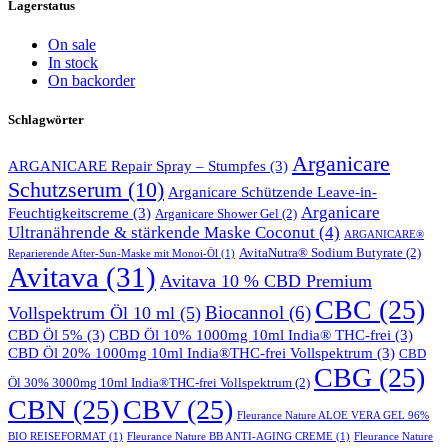
Lagerstatus
On sale
In stock
On backorder
Schlagwörter
Arganicare
ARGANICARE Repair Spray – Stumpfes
(3)
Schutzserum
(10)
Arganicare Schützende Leave-in-
Arganicare
Feuchtigkeitscreme
(3)
Arganicare Shower Gel
(2)
Ultranährende & stärkende Maske Coconut
(4)
ARGANICARE®
AvitaNutra® Sodium Butyrate
(2)
Reparierende After-Sun-Maske mit Monoi-Öl
(1)
Avitava
(31)
Avitava 10 % CBD Premium
CBC
(25)
Biocannol
(6)
Vollspektrum Öl 10 ml
(5)
CBD Öl 5%
(3)
CBD Öl 10% 1000mg 10ml India® THC-frei
(3)
CBD Öl 20% 1000mg 10ml India®THC-frei Vollspektrum
(3)
CBD
CBG
(25)
Öl 30% 3000mg 10ml India®THC-frei Vollspektrum
(2)
CBN
(25)
CBV
(25)
Fleurance Nature ALOE VERA GEL 96%
BIO REISEFORMAT
(1)
Fleurance Nature BB ANTI-AGING CREME
(1)
Fleurance Nature