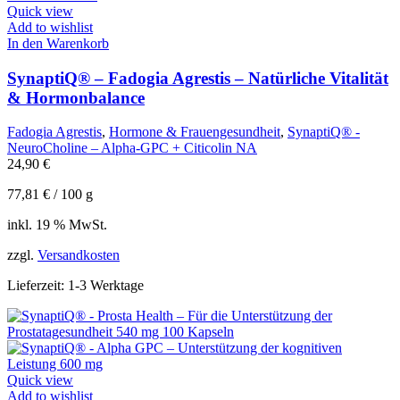
Quick view
Add to wishlist
In den Warenkorb
SynaptiQ® – Fadogia Agrestis – Natürliche Vitalität
& Hormonbalance
Fadogia Agrestis
,
Hormone & Frauengesundheit
,
SynaptiQ® -
NeuroCholine – Alpha-GPC + Citicolin NA
24,90
€
77,81
€
/
100
g
inkl. 19 % MwSt.
zzgl.
Versandkosten
Lieferzeit:
1-3 Werktage
Quick view
Add to wishlist