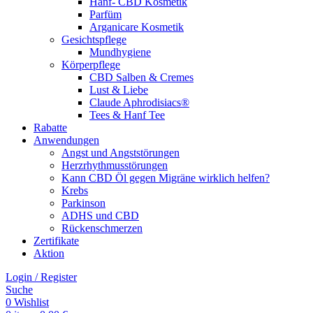
Hanf- CBD Kosmetik
Parfüm
Arganicare Kosmetik
Gesichtspflege
Mundhygiene
Körperpflege
CBD Salben & Cremes
Lust & Liebe
Claude Aphrodisiacs®
Tees & Hanf Tee
Rabatte
Anwendungen
Angst und Angststörungen
Herzrhythmusstörungen
Kann CBD Öl gegen Migräne wirklich helfen?
Krebs
Parkinson
ADHS und CBD
Rückenschmerzen
Zertifikate
Aktion
Login / Register
Suche
0
Wishlist