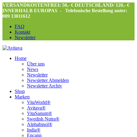
VERSANDKOSTENFREI: 50,- € DEUTSCHLAND/ 120,- €
INNERHALB EUROPAS -
Telefonische Bestellung unter:
089 13011612
FAQ
Kontakt
Newsletter
Home
Über uns
News
Newsletter
Newsletter Abmelden
Newsletter Archiv
Shop
Marken
VitaWorld®
Avitava®
VitaSanum®
Swedish Nutra®
Alphabinol®
India®
Encann