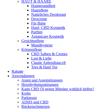
HAUT & HAARE
Hautgesundheit
Haarpflege
Natürliches Deodorant
Deocreme
Für Bärte
Hanf- CBD Kosmetik
Parfüm
Arganicare Kosmetik
Gesichtspflege
Mundhygiene
Körperpflege
CBD Salben & Cremes
Lust & Liebe
Claude Aphrodisiacs®
Tees & Hanf Tee
Rabatte
Anwendungen
Angst und Angststörungen
Herzrhythmusstörungen
Kann CBD Öl gegen Migräne wirklich helfen?
Krebs
Parkinson
ADHS und CBD
Rückenschmerzen