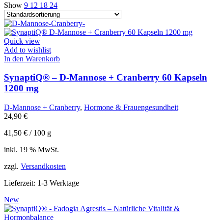
Show
9
12
18
24
Quick view
Add to wishlist
In den Warenkorb
SynaptiQ® – D-Mannose + Cranberry 60 Kapseln
1200 mg
D-Mannose + Cranberry
,
Hormone & Frauengesundheit
24,90
€
41,50
€
/
100
g
inkl. 19 % MwSt.
zzgl.
Versandkosten
Lieferzeit:
1-3 Werktage
New