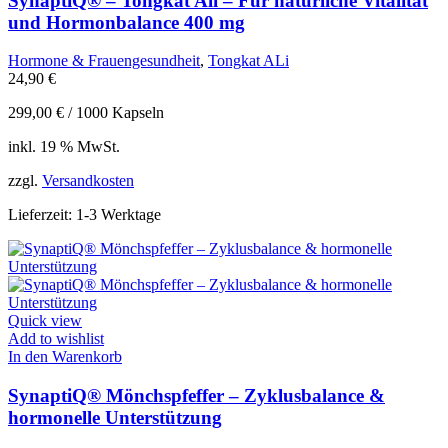
SynaptiQ® – Tongkat Ali – Für natürliche Vitalität
und Hormonbalance 400 mg
Hormone & Frauengesundheit
,
Tongkat ALi
24,90
€
299,00
€
/
1000
Kapseln
inkl. 19 % MwSt.
zzgl.
Versandkosten
Lieferzeit:
1-3 Werktage
Quick view
Add to wishlist
In den Warenkorb
SynaptiQ® Mönchspfeffer – Zyklusbalance &
hormonelle Unterstützung