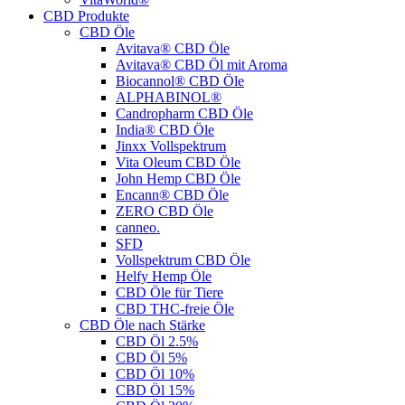
CBD Produkte
CBD Öle
Avitava® CBD Öle
Avitava® CBD Öl mit Aroma
Biocannol® CBD Öle
ALPHABINOL®
Candropharm CBD Öle
India® CBD Öle
Jinxx Vollspektrum
Vita Oleum CBD Öle
John Hemp CBD Öle
Encann® CBD Öle
ZERO CBD Öle
canneo.
SFD
Vollspektrum CBD Öle
Helfy Hemp Öle
CBD Öle für Tiere
CBD THC-freie Öle
CBD Öle nach Stärke
CBD Öl 2.5%
CBD Öl 5%
CBD Öl 10%
CBD Öl 15%