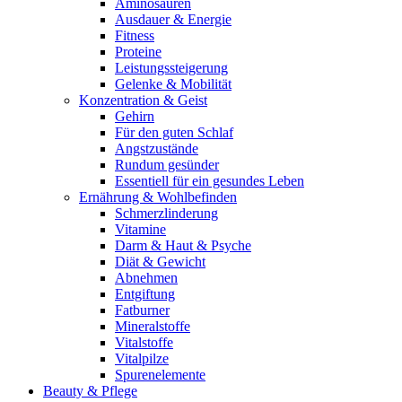
Aminosäuren
Ausdauer & Energie
Fitness
Proteine
Leistungssteigerung
Gelenke & Mobilität
Konzentration & Geist
Gehirn
Für den guten Schlaf
Angstzustände
Rundum gesünder
Essentiell für ein gesundes Leben
Ernährung & Wohlbefinden
Schmerzlinderung
Vitamine
Darm & Haut & Psyche
Diät & Gewicht
Abnehmen
Entgiftung
Fatburner
Mineralstoffe
Vitalstoffe
Vitalpilze
Spurenelemente
Beauty & Pflege