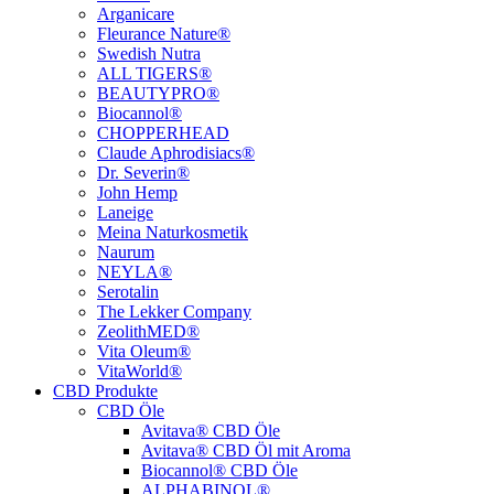
Arganicare
Fleurance Nature®
Swedish Nutra
ALL TIGERS®
BEAUTYPRO®
Biocannol®
CHOPPERHEAD
Claude Aphrodisiacs®
Dr. Severin®
John Hemp
Laneige
Meina Naturkosmetik
Naurum
NEYLA®
Serotalin
The Lekker Company
ZeolithMED®
Vita Oleum®
VitaWorld®
CBD Produkte
CBD Öle
Avitava® CBD Öle
Avitava® CBD Öl mit Aroma
Biocannol® CBD Öle
ALPHABINOL®