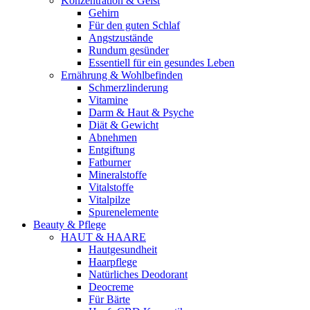
Konzentration & Geist
Gehirn
Für den guten Schlaf
Angstzustände
Rundum gesünder
Essentiell für ein gesundes Leben
Ernährung & Wohlbefinden
Schmerzlinderung
Vitamine
Darm & Haut & Psyche
Diät & Gewicht
Abnehmen
Entgiftung
Fatburner
Mineralstoffe
Vitalstoffe
Vitalpilze
Spurenelemente
Beauty & Pflege
HAUT & HAARE
Hautgesundheit
Haarpflege
Natürliches Deodorant
Deocreme
Für Bärte