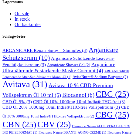
Lagerstatus
On sale
In stock
On backorder
Schlagwörter
Arganicare
ARGANICARE Repair Spray – Stumpfes
(3)
Schutzserum
(10)
Arganicare Schützende Leave-in-
Arganicare
Feuchtigkeitscreme
(3)
Arganicare Shower Gel
(2)
Ultranährende & stärkende Maske Coconut
(4)
ARGANICARE®
AvitaNutra® Sodium Butyrate
(2)
Reparierende After-Sun-Maske mit Monoi-Öl
(1)
Avitava
(31)
Avitava 10 % CBD Premium
CBC
(25)
Biocannol
(6)
Vollspektrum Öl 10 ml
(5)
CBD Öl 5%
(3)
CBD Öl 10% 1000mg 10ml India® THC-frei
(3)
CBD Öl 20% 1000mg 10ml India®THC-frei Vollspektrum
(3)
CBD
CBG
(25)
Öl 30% 3000mg 10ml India®THC-frei Vollspektrum
(2)
CBN
(25)
CBV
(25)
Fleurance Nature ALOE VERA GEL 96%
BIO REISEFORMAT
(1)
Fleurance Nature BB ANTI-AGING CREME
(1)
Fleurance Nature