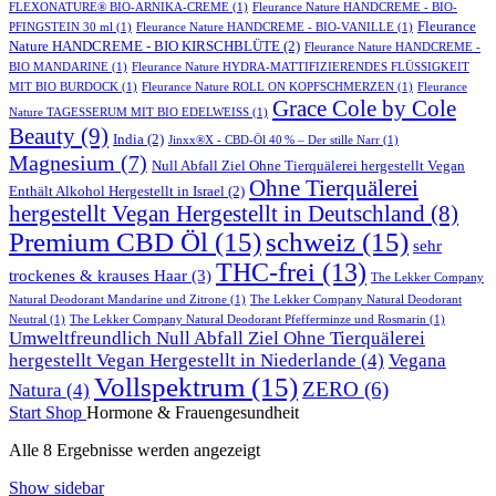
FLEXONATURE® BIO-ARNIKA-CREME
(1)
Fleurance Nature HANDCREME - BIO-
Fleurance
PFINGSTEIN 30 ml
(1)
Fleurance Nature HANDCREME - BIO-VANILLE
(1)
Nature HANDCREME - BIO KIRSCHBLÜTE
(2)
Fleurance Nature HANDCREME -
BIO MANDARINE
(1)
Fleurance Nature HYDRA-MATTIFIZIERENDES FLÜSSIGKEIT
MIT BIO BURDOCK
(1)
Fleurance Nature ROLL ON KOPFSCHMERZEN
(1)
Fleurance
Grace Cole by Cole
Nature TAGESSERUM MIT BIO EDELWEISS
(1)
Beauty
(9)
India
(2)
Jinxx®X - CBD-Öl 40 % – Der stille Narr
(1)
Magnesium
(7)
Null Abfall Ziel Ohne Tierquälerei hergestellt Vegan
Ohne Tierquälerei
Enthält Alkohol Hergestellt in Israel
(2)
hergestellt Vegan Hergestellt in Deutschland
(8)
Premium CBD Öl
(15)
schweiz
(15)
sehr
THC-frei
(13)
trockenes & krauses Haar
(3)
The Lekker Company
Natural Deodorant Mandarine und Zitrone
(1)
The Lekker Company Natural Deodorant
Neutral
(1)
The Lekker Company Natural Deodorant Pfefferminze und Rosmarin
(1)
Umweltfreundlich Null Abfall Ziel Ohne Tierquälerei
hergestellt Vegan Hergestellt in Niederlande
(4)
Vegana
Vollspektrum
(15)
ZERO
(6)
Natura
(4)
Start
Shop
Hormone & Frauengesundheit
Alle 8 Ergebnisse werden angezeigt
Show sidebar