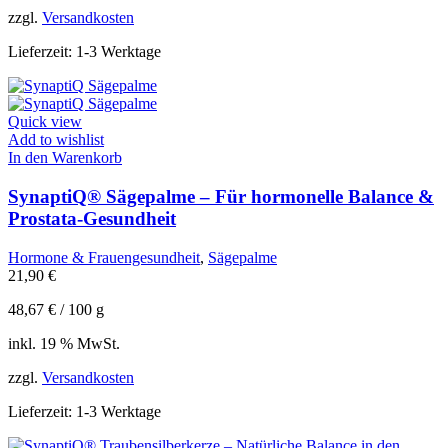
zzgl.
Versandkosten
Lieferzeit:
1-3 Werktage
Quick view
Add to wishlist
In den Warenkorb
SynaptiQ® Sägepalme – Für hormonelle Balance &
Prostata-Gesundheit
Hormone & Frauengesundheit
,
Sägepalme
21,90
€
48,67
€
/
100
g
inkl. 19 % MwSt.
zzgl.
Versandkosten
Lieferzeit:
1-3 Werktage