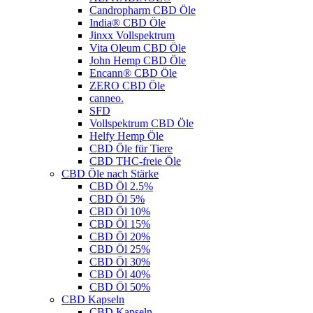
Candropharm CBD Öle
India® CBD Öle
Jinxx Vollspektrum
Vita Oleum CBD Öle
John Hemp CBD Öle
Encann® CBD Öle
ZERO CBD Öle
canneo.
SFD
Vollspektrum CBD Öle
Helfy Hemp Öle
CBD Öle für Tiere
CBD THC-freie Öle
CBD Öle nach Stärke
CBD Öl 2.5%
CBD Öl 5%
CBD Öl 10%
CBD Öl 15%
CBD Öl 20%
CBD Öl 25%
CBD Öl 30%
CBD Öl 40%
CBD Öl 50%
CBD Kapseln
CBD Kapseln