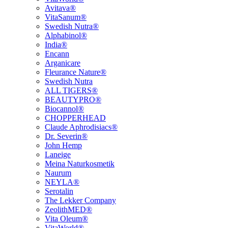
Avitava®
VitaSanum®
Swedish Nutra®
Alphabinol®
India®
Encann
Arganicare
Fleurance Nature®
Swedish Nutra
ALL TIGERS®
BEAUTYPRO®
Biocannol®
CHOPPERHEAD
Claude Aphrodisiacs®
Dr. Severin®
John Hemp
Laneige
Meina Naturkosmetik
Naurum
NEYLA®
Serotalin
The Lekker Company
ZeolithMED®
Vita Oleum®
VitaWorld®