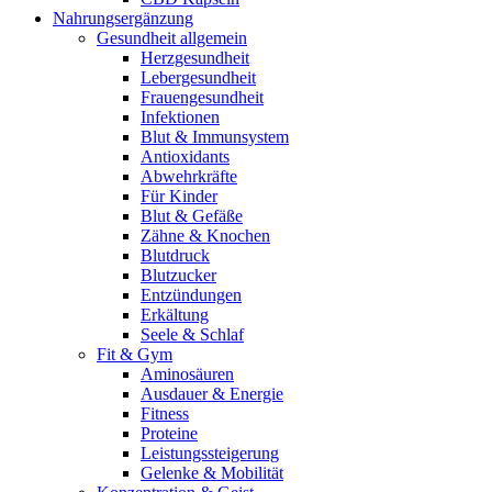
Nahrungsergänzung
Gesundheit allgemein
Herzgesundheit
Lebergesundheit
Frauengesundheit
Infektionen
Blut & Immunsystem
Antioxidants
Abwehrkräfte
Für Kinder
Blut & Gefäße
Zähne & Knochen
Blutdruck
Blutzucker
Entzündungen
Erkältung
Seele & Schlaf
Fit & Gym
Aminosäuren
Ausdauer & Energie
Fitness
Proteine
Leistungssteigerung
Gelenke & Mobilität